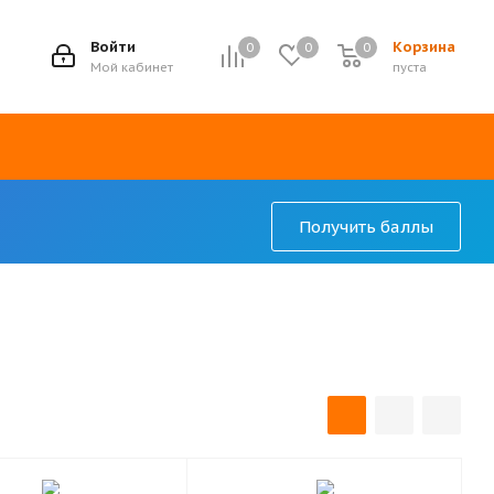
7
Войти
Корзина
0
0
0
Мой кабинет
пуста
Получить баллы