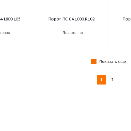
4.1800.105
Порог ПС 04.1800.R102
Пор
точно
Достаточно
Показать еще
1
2