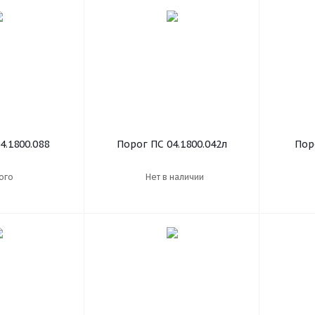
4.1800.088
Порог ПС 04.1800.042л
Пор
ого
Нет в наличии