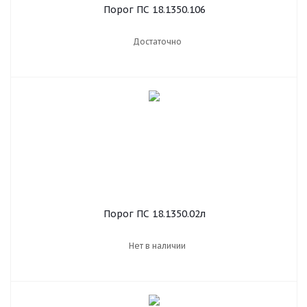
Порог ПС 18.1350.106
Достаточно
Порог ПС 18.1350.02л
Нет в наличии