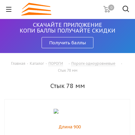
0
СКАЧАЙТЕ ПРИЛОЖЕНИЕ
КОПИ БАЛЛЫ ПОЛУЧАЙТЕ СКИДКИ
Получить баллы
Главная
-
Каталог
-
ПОРОГИ
-
Пороги одноуровневые
-
Стык 78 мм
Стык 78 мм