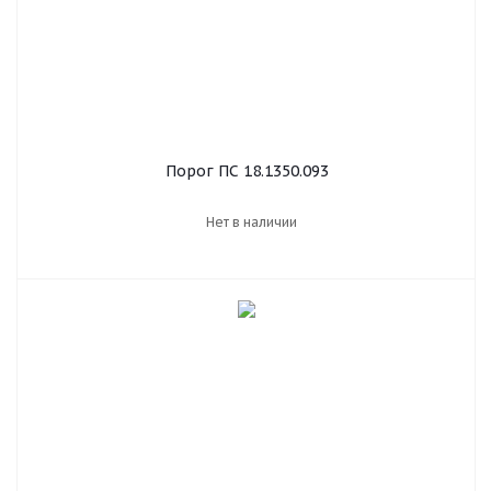
Порог ПС 18.1350.093
Нет в наличии