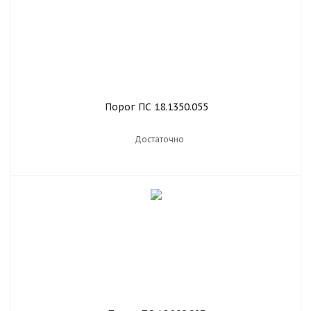
Порог ПС 18.1350.055
Достаточно