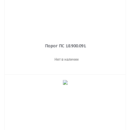
Порог ПС 18.900.091
Нет в наличии