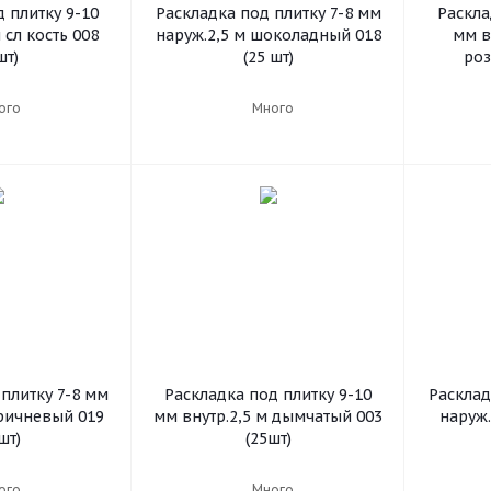
 плитку 9-10
Раскладка под плитку 7-8 мм
Раскла
 сл кость 008
наруж.2,5 м шоколадный 018
мм в
шт)
(25 шт)
роз
ого
Много
плитку 7-8 мм
Раскладка под плитку 9-10
Расклад
оричневый 019
мм внутр.2,5 м дымчатый 003
наруж
шт)
(25шт)
ого
Много