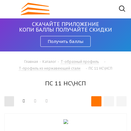
СКАЧАЙТЕ ПРИЛОЖЕНИЕ
КОПИ БАЛЛЫ ПОЛУЧАЙТЕ СКИДКИ
Получить баллы
Главная
-
Каталог
-
Т-образный профиль
-
Т-профиль из нержавеющей стали
-
ПС 11 НС\НСП
ПС 11 НС\НСП