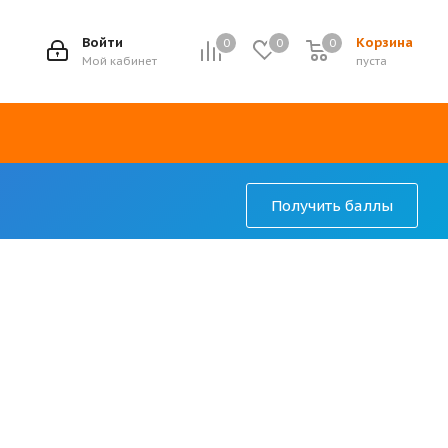
7
Войти
Корзина
0
0
0
Мой кабинет
пуста
Получить баллы