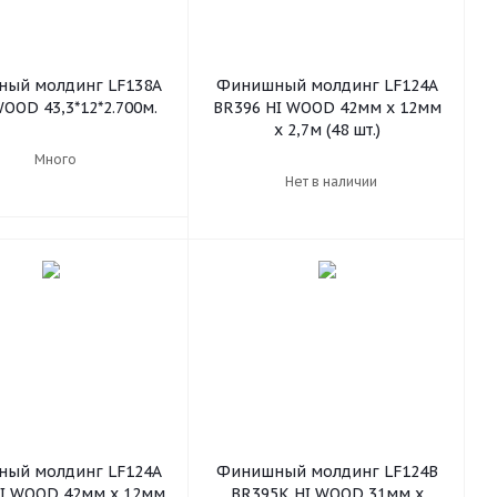
ый молдинг LF138А
Финишный молдинг LF124A
WOOD 43,3*12*2.700м.
BR396 HI WOOD 42мм х 12мм
х 2,7м (48 шт.)
Много
Нет в наличии
ый молдинг LF124A
Финишный молдинг LF124B
HI WOOD 42мм х 12мм
BR395K HI WOOD 31мм х