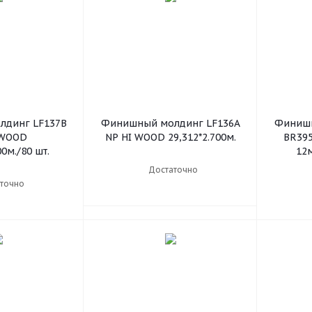
динг LF137В
Финишный молдинг LF136А
Финишн
 WOOD
NP HI WOOD 29,312*2.700м.
BR395
00м./80 шт.
12м
Достаточно
точно