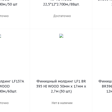
00м./50 шт
22,5*12*2.700м./88шт.
точно
Достаточно
динг LF137А
Финишный молдинг LF1 BR
Финишн
 WOOD
395 HI WOOD 50мм х 17мм х
BR396
00м./60шт.
2,7м (30 шт.)
12м
точно
Нет в наличии