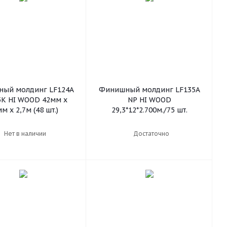
ый молдинг LF124A
Финишный молдинг LF135А
K HI WOOD 42мм х
NP HI WOOD
м х 2,7м (48 шт.)
29,3*12*2.700м./75 шт.
Нет в наличии
Достаточно