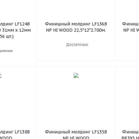
динг LF124B
Финишный молдинг LF136В
Финишн
 31мм х 12мм
NP HI WOOD 22,5*12*2.700м.
NP HI 
56 шт.)
Достаточно
наличии
динг LF138В
Финишный молдинг LF135В
Финишн
 WOOD
NP HI WOOD
BR395 