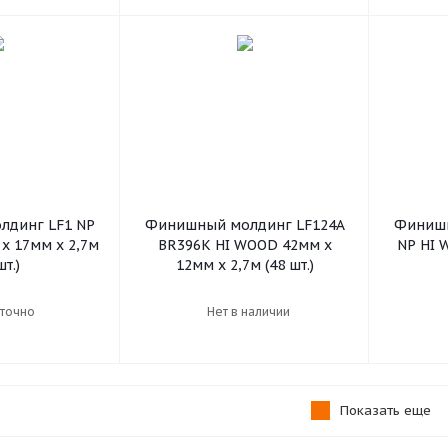
динг LF1 NP
Финишный молдинг LF124A
Финишн
х 17мм х 2,7м
BR396K HI WOOD 42мм х
NP HI 
шт.)
12мм х 2,7м (48 шт.)
точно
Нет в наличии
Показать еще