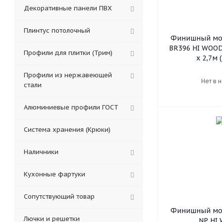
Декоративные панели ПВХ
Плинтус потолочный
Финишный мол
BR396 HI WOOD
Профили для плитки (Трим)
х 2,7м (
Профили из нержавеющей
Нет в 
стали
Алюминиевые профили ГОСТ
Система хранения (Крюки)
Наличники
Кухонные фартуки
Сопутствующий товар
Финишный мол
Лючки и решетки
NP HI