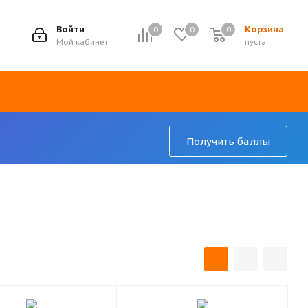
7
Войти
Корзина
0
0
0
Мой кабинет
пуста
Получить баллы