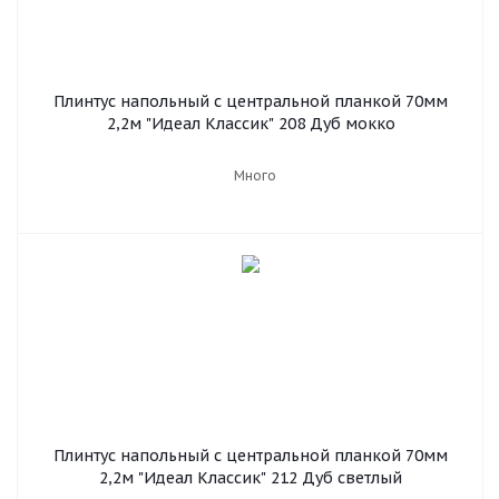
Плинтус напольный с центральной планкой 70мм
2,2м "Идеал Классик" 208 Дуб мокко
Много
Плинтус напольный с центральной планкой 70мм
2,2м "Идеал Классик" 212 Дуб светлый