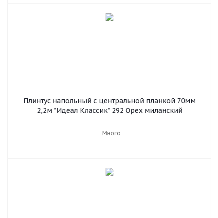
Плинтус напольный с центральной планкой 70мм
2,2м "Идеал Классик" 292 Орех миланский
Много