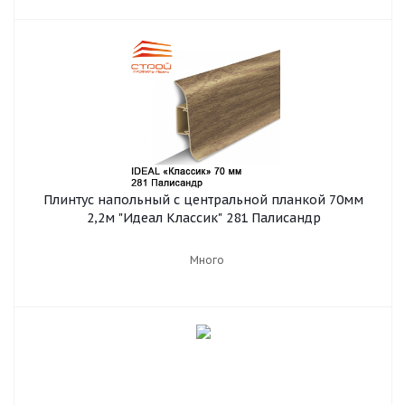
Плинтус напольный с центральной планкой 70мм
2,2м "Идеал Классик" 281 Палисандр
Много