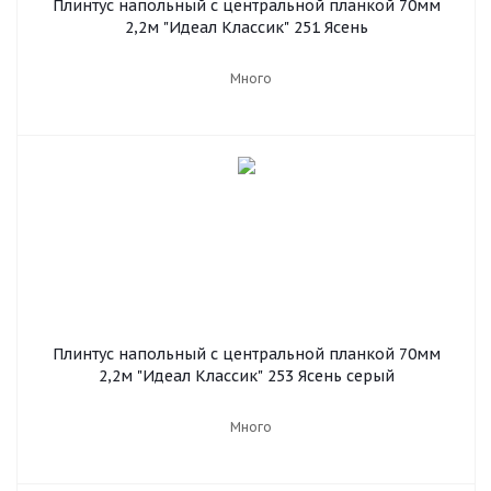
Плинтус напольный с центральной планкой 70мм
2,2м "Идеал Классик" 251 Ясень
Много
Плинтус напольный с центральной планкой 70мм
2,2м "Идеал Классик" 253 Ясень серый
Много