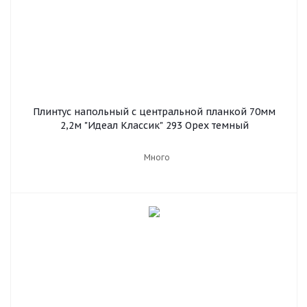
Плинтус напольный с центральной планкой 70мм
2,2м "Идеал Классик" 293 Орех темный
Много