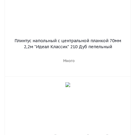
Плинтус напольный с центральной планкой 70мм
2,2м "Идеал Классик" 210 Дуб пепельный
Много