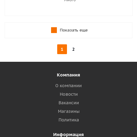
Показать еще
1
2
Компания
О компании
Новости
Вакансии
Магазины
Политика
Информация