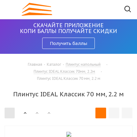
СКАЧАЙТЕ ПРИЛОЖЕНИЕ
КОПИ БАЛЛЫ ПОЛУЧАЙТЕ СКИДКИ
Получить баллы
Главная
-
Каталог
-
Плинтус напольный
-
Плинтус IDEAL Классик 70мм, 2.2м
-
Плинтус IDEAL Классик 70 мм, 2.2 м
Плинтус IDEAL Классик 70 мм, 2.2 м