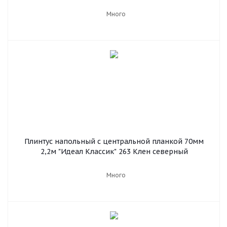
Много
Плинтус напольный с центральной планкой 70мм
2,2м "Идеал Классик" 263 Клен северный
Много