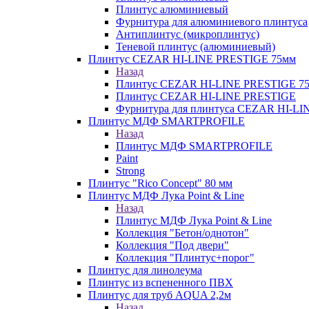
Плинтус алюминиевый
Фурнитура для алюминиевого плинтуса
Антиплинтус (микроплинтус)
Теневой плинтус (алюминиевый)
Плинтус CEZAR HI-LINE PRESTIGE 75мм
Назад
Плинтус CEZAR HI-LINE PRESTIGE 7
Плинтус CEZAR HI-LINE PRESTIGE
Фурнитура для плинтуса CEZAR HI-L
Плинтус МДФ SMARTPROFILE
Назад
Плинтус МДФ SMARTPROFILE
Paint
Strong
Плинтус "Rico Concept" 80 мм
Плинтус МДФ Лука Point & Line
Назад
Плинтус МДФ Лука Point & Line
Коллекция "Бетон/однотон"
Коллекция "Под двери"
Коллекция "Плинтус+порог"
Плинтус для линолеума
Плинтус из вспененного ПВХ
Плинтус для труб AQUA 2,2м
Назад