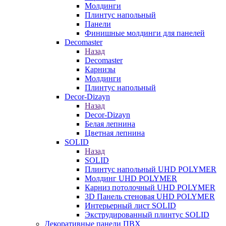
Молдинги
Плинтус напольный
Панели
Финишные молдинги для панелей
Decomaster
Назад
Decomaster
Карнизы
Молдинги
Плинтус напольный
Decor-Dizayn
Назад
Decor-Dizayn
Белая лепнина
Цветная лепнина
SOLID
Назад
SOLID
Плинтус напольный UHD POLYMER
Молдинг UHD POLYMER
Карниз потолочный UHD POLYMER
3D Панель стеновая UHD POLYMER
Интерьерный лист SOLID
Экструдированный плинтус SOLID
Декоративные панели ПВХ