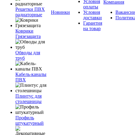
Условия
Компания
оплаты
Решетки ПВХ
Новинки
Условия
Ваканси
радиаторные
доставки
Политик
Гарантия
на товар
Коврики
Грязезащита
Обводы для
труб
Кабель-каналы
ПВХ
Плинтус для
столешницы
Профиль
штукатурный