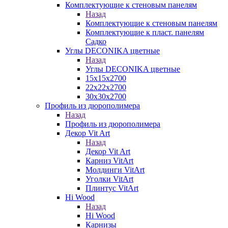
Комплектующие к стеновым панелям
Назад
Комплектующие к стеновым панелям
Комплектующие к пласт. панелям
Садко
Углы DECONIKA цветные
Назад
Углы DECONIKA цветные
15х15х2700
22х22х2700
30х30х2700
Профиль из дюрополимера
Назад
Профиль из дюрополимера
Декор Vit Art
Назад
Декор Vit Art
Карниз VitArt
Молдинги VitArt
Уголки VitArt
Плинтус VitArt
Hi Wood
Назад
Hi Wood
Карнизы