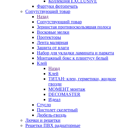
Коллекция EXCLUSIVE
Фартуки фотопечать
Сопутствующий товар
Назад
Сопутствующий товар
Зернистая противоскользящая полоса
Восковые мелки
Протекторы
Лента малярная
Защита от влаги
Набор для укладки ламината и паркета
Монтажный бокс к плинтусу белый
Клей
Назад
Клей
ТИТАН: клеи, герметики, жидкие
гвозди
МОМЕНТ монтаж
DECOMASTER
Идеал
Стусло
Пистолет скелетный
Дюбель-гвоздь
Лючки и решетки
Решетки ПВХ радиаторные