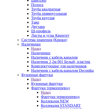
Швеллер
Полоса
Труба квадратная
Труба прямоугольная
Труба круглая
Тавр
Двутавр
Ш-профиль
Листы и углы Квинтет
Система хранения (Крюки)
Наличники
Назад
Наличники
Наличник с кабель каналом
Наличник 2,2м 001 Белый, пластик
Комплектующие для наличников
Наличник с кабель-каналом Deconika
Кухонные фартуки
Назад
Кухонные фартуки
Фартуки термоперевод
Назад
Фартуки термоперевод
Коллекция NEW
Коллекция STANDART