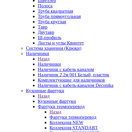
Швеллер
Полоса
Труба квадратная
Труба прямоугольная
Труба круглая
Тавр
Двутавр
Ш-профиль
Листы и углы Квинтет
Система хранения (Крюки)
Наличники
Назад
Наличники
Наличник с кабель каналом
Наличник 2,2м 001 Белый, пластик
Комплектующие для наличников
Наличник с кабель-каналом Deconika
Кухонные фартуки
Назад
Кухонные фартуки
Фартуки термоперевод
Назад
Фартуки термоперевод
Коллекция NEW
Коллекция STANDART