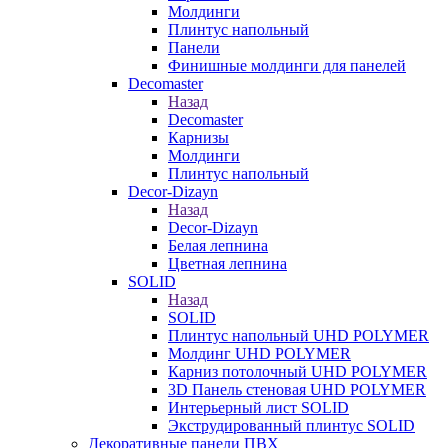
Молдинги
Плинтус напольный
Панели
Финишные молдинги для панелей
Decomaster
Назад
Decomaster
Карнизы
Молдинги
Плинтус напольный
Decor-Dizayn
Назад
Decor-Dizayn
Белая лепнина
Цветная лепнина
SOLID
Назад
SOLID
Плинтус напольный UHD POLYMER
Молдинг UHD POLYMER
Карниз потолочный UHD POLYMER
3D Панель стеновая UHD POLYMER
Интерьерный лист SOLID
Экструдированный плинтус SOLID
Декоративные панели ПВХ