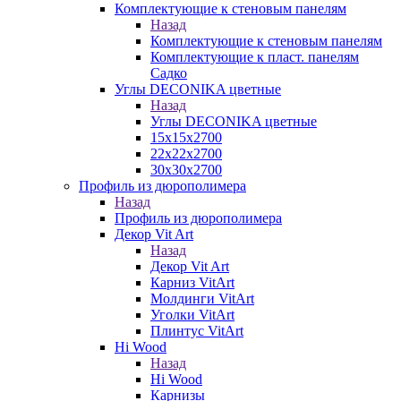
Комплектующие к стеновым панелям
Назад
Комплектующие к стеновым панелям
Комплектующие к пласт. панелям
Садко
Углы DECONIKA цветные
Назад
Углы DECONIKA цветные
15х15х2700
22х22х2700
30х30х2700
Профиль из дюрополимера
Назад
Профиль из дюрополимера
Декор Vit Art
Назад
Декор Vit Art
Карниз VitArt
Молдинги VitArt
Уголки VitArt
Плинтус VitArt
Hi Wood
Назад
Hi Wood
Карнизы