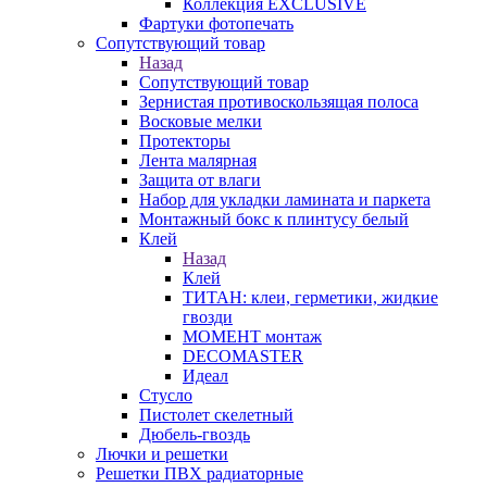
Коллекция EXCLUSIVE
Фартуки фотопечать
Сопутствующий товар
Назад
Сопутствующий товар
Зернистая противоскользящая полоса
Восковые мелки
Протекторы
Лента малярная
Защита от влаги
Набор для укладки ламината и паркета
Монтажный бокс к плинтусу белый
Клей
Назад
Клей
ТИТАН: клеи, герметики, жидкие
гвозди
МОМЕНТ монтаж
DECOMASTER
Идеал
Стусло
Пистолет скелетный
Дюбель-гвоздь
Лючки и решетки
Решетки ПВХ радиаторные