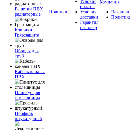
Условия
Компания
оплаты
Решетки ПВХ
Новинки
Условия
Ваканси
радиаторные
доставки
Политик
Гарантия
на товар
Коврики
Грязезащита
Обводы для
труб
Кабель-каналы
ПВХ
Плинтус для
столешницы
Профиль
штукатурный