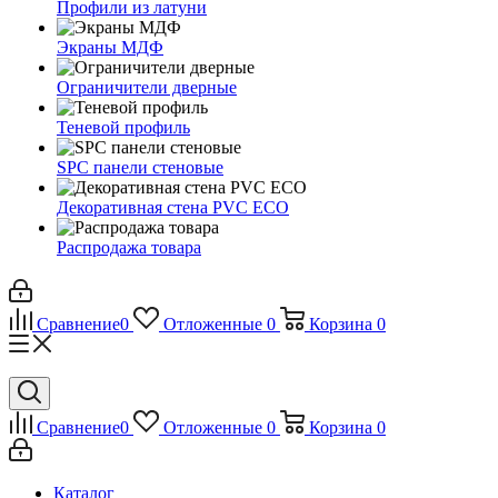
Профили из латуни
Экраны МДФ
Ограничители дверные
Теневой профиль
SPC панели стеновые
Декоративная стена PVC ECO
Распродажа товара
Сравнение
0
Отложенные
0
Корзина
0
Сравнение
0
Отложенные
0
Корзина
0
Каталог