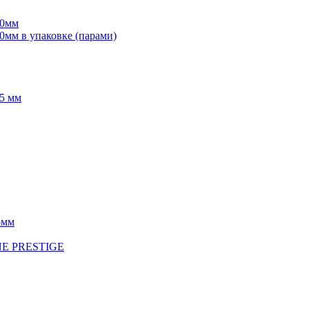
70мм
мм в упаковке (парами)
5 мм
5мм
INE PRESTIGE