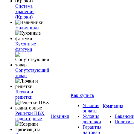
Система
хранения
(Крюки)
Наличники
Кухонные
фартуки
Сопутствующий
товар
Лючки и
Как купить
решетки
Условия
Компания
оплаты
Решетки ПВХ
Новинки
Условия
Ваканси
радиаторные
доставки
Политик
Гарантия
на товар