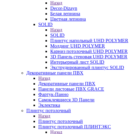
Назад
Decor-Dizayn
Белая лепнина
Цветная лепнина
SOLID
Назад
SOLID
Плинтус напольный UHD POLYMER
Молдинг UHD POLYMER
Карниз потолочный UHD POLYMER
3D Панель стеновая UHD POLYMER
Интерьерный лист SOLID
Экструдированный плинтус SOLID
Декоративные панели ПВХ
Назад
Декоративные панели ПВХ
Панели листовые ПВХ GRACE
Фартук-Панно
Самоклеящиеся 3D Панели
Эклектика
Плинтус потолочный
Назад
Плинтус потолочный
Плинтус потолочный ПЛИНТЭКС
Назад