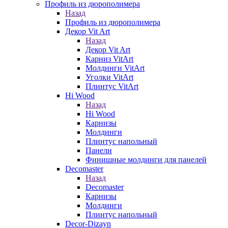
Профиль из дюрополимера
Назад
Профиль из дюрополимера
Декор Vit Art
Назад
Декор Vit Art
Карниз VitArt
Молдинги VitArt
Уголки VitArt
Плинтус VitArt
Hi Wood
Назад
Hi Wood
Карнизы
Молдинги
Плинтус напольный
Панели
Финишные молдинги для панелей
Decomaster
Назад
Decomaster
Карнизы
Молдинги
Плинтус напольный
Decor-Dizayn