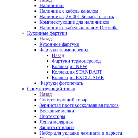
Наличники
Наличник с кабель каналом
Наличник 2,2м 001 Белый, пластик
Комплектующие для наличников
Наличник с кабель-каналом Deconika
Кухонные фартуки
Назад
Кухонные фартуки
Фартуки термоперевод
Назад
Фартуки термоперевод
Коллекция NEW
Коллекция STANDART
Коллекция EXCLUSIVE
Фартуки фотопечать
Сопутствующий товар
Назад
Сопутствующий товар
Зернистая противоскользящая полоса
Восковые мелки
Протекторы
Лента малярная
Защита от влаги
Набор для укладки ламината и паркета