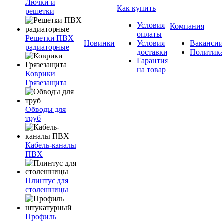
Лючки и
Как купить
решетки
Условия
Компания
оплаты
Решетки ПВХ
Новинки
Условия
Ваканси
радиаторные
доставки
Политик
Гарантия
на товар
Коврики
Грязезащита
Обводы для
труб
Кабель-каналы
ПВХ
Плинтус для
столешницы
Профиль