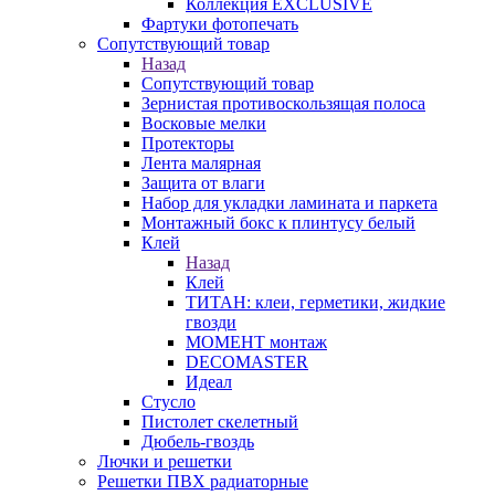
Коллекция EXCLUSIVE
Фартуки фотопечать
Сопутствующий товар
Назад
Сопутствующий товар
Зернистая противоскользящая полоса
Восковые мелки
Протекторы
Лента малярная
Защита от влаги
Набор для укладки ламината и паркета
Монтажный бокс к плинтусу белый
Клей
Назад
Клей
ТИТАН: клеи, герметики, жидкие
гвозди
МОМЕНТ монтаж
DECOMASTER
Идеал
Стусло
Пистолет скелетный
Дюбель-гвоздь
Лючки и решетки
Решетки ПВХ радиаторные