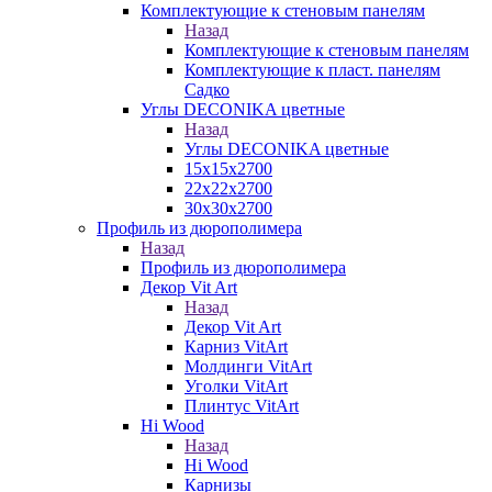
Комплектующие к стеновым панелям
Назад
Комплектующие к стеновым панелям
Комплектующие к пласт. панелям
Садко
Углы DECONIKA цветные
Назад
Углы DECONIKA цветные
15х15х2700
22х22х2700
30х30х2700
Профиль из дюрополимера
Назад
Профиль из дюрополимера
Декор Vit Art
Назад
Декор Vit Art
Карниз VitArt
Молдинги VitArt
Уголки VitArt
Плинтус VitArt
Hi Wood
Назад
Hi Wood
Карнизы