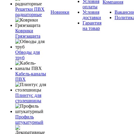
Условия
Компания
оплаты
Решетки ПВХ
Новинки
Условия
Ваканси
радиаторные
доставки
Политик
Гарантия
на товар
Коврики
Грязезащита
Обводы для
труб
Кабель-каналы
ПВХ
Плинтус для
столешницы
Профиль
штукатурный