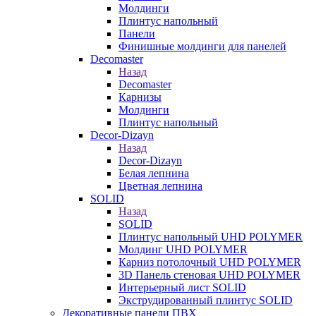
Молдинги
Плинтус напольный
Панели
Финишные молдинги для панелей
Decomaster
Назад
Decomaster
Карнизы
Молдинги
Плинтус напольный
Decor-Dizayn
Назад
Decor-Dizayn
Белая лепнина
Цветная лепнина
SOLID
Назад
SOLID
Плинтус напольный UHD POLYMER
Молдинг UHD POLYMER
Карниз потолочный UHD POLYMER
3D Панель стеновая UHD POLYMER
Интерьерный лист SOLID
Экструдированный плинтус SOLID
Декоративные панели ПВХ