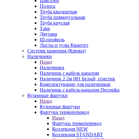
Швеллер
Полоса
Труба квадратная
Труба прямоугольная
Труба круглая
Тавр
Двутавр
Ш-профиль
Листы и углы Квинтет
Система хранения (Крюки)
Наличники
Назад
Наличники
Наличник с кабель каналом
Наличник 2,2м 001 Белый, пластик
Комплектующие для наличников
Наличник с кабель-каналом Deconika
Кухонные фартуки
Назад
Кухонные фартуки
Фартуки термоперевод
Назад
Фартуки термоперевод
Коллекция NEW
Коллекция STANDART