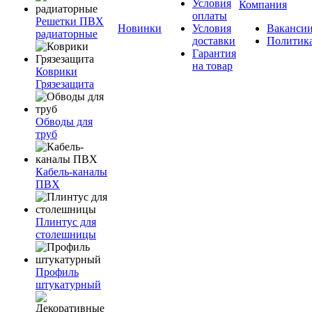
Условия
Компания
оплаты
Решетки ПВХ
Новинки
Условия
Ваканси
радиаторные
доставки
Политик
Гарантия
на товар
Коврики
Грязезащита
Обводы для
труб
Кабель-каналы
ПВХ
Плинтус для
столешницы
Профиль
штукатурный