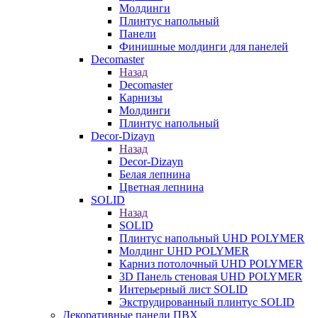
Молдинги
Плинтус напольный
Панели
Финишные молдинги для панелей
Decomaster
Назад
Decomaster
Карнизы
Молдинги
Плинтус напольный
Decor-Dizayn
Назад
Decor-Dizayn
Белая лепнина
Цветная лепнина
SOLID
Назад
SOLID
Плинтус напольный UHD POLYMER
Молдинг UHD POLYMER
Карниз потолочный UHD POLYMER
3D Панель стеновая UHD POLYMER
Интерьерный лист SOLID
Экструдированный плинтус SOLID
Декоративные панели ПВХ