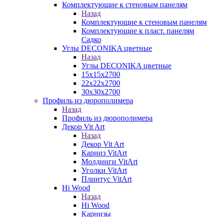
Комплектующие к стеновым панелям
Назад
Комплектующие к стеновым панелям
Комплектующие к пласт. панелям
Садко
Углы DECONIKA цветные
Назад
Углы DECONIKA цветные
15х15х2700
22х22х2700
30х30х2700
Профиль из дюрополимера
Назад
Профиль из дюрополимера
Декор Vit Art
Назад
Декор Vit Art
Карниз VitArt
Молдинги VitArt
Уголки VitArt
Плинтус VitArt
Hi Wood
Назад
Hi Wood
Карнизы