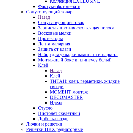
Коллекция EXCLUSIVE
Фартуки фотопечать
Сопутствующий товар
Назад
Сопутствующий товар
Зернистая противоскользящая полоса
Восковые мелки
Протекторы
Лента малярная
Защита от влаги
Набор для укладки ламината и паркета
Монтажный бокс к плинтусу белый
Клей
Назад
Клей
ТИТАН: клеи, герметики, жидкие
гвозди
МОМЕНТ монтаж
DECOMASTER
Идеал
Стусло
Пистолет скелетный
Дюбель-гвоздь
Лючки и решетки
Решетки ПВХ радиаторные