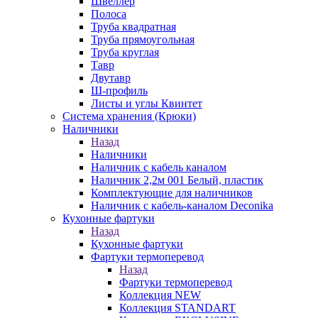
Швеллер
Полоса
Труба квадратная
Труба прямоугольная
Труба круглая
Тавр
Двутавр
Ш-профиль
Листы и углы Квинтет
Система хранения (Крюки)
Наличники
Назад
Наличники
Наличник с кабель каналом
Наличник 2,2м 001 Белый, пластик
Комплектующие для наличников
Наличник с кабель-каналом Deconika
Кухонные фартуки
Назад
Кухонные фартуки
Фартуки термоперевод
Назад
Фартуки термоперевод
Коллекция NEW
Коллекция STANDART