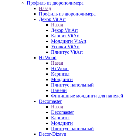
Профиль из дюрополимера
Назад
Профиль из дюрополимера
Декор Vit Art
Назад
Декор Vit Art
Карниз VitArt
Молдинги VitArt
Уголки VitArt
Плинтус VitArt
Hi Wood
Назад
Hi Wood
Карнизы
Молдинги
Плинтус напольный
Панели
Финишные молдинги для панелей
Decomaster
Назад
Decomaster
Карнизы
Молдинги
Плинтус напольный
Decor-Dizayn