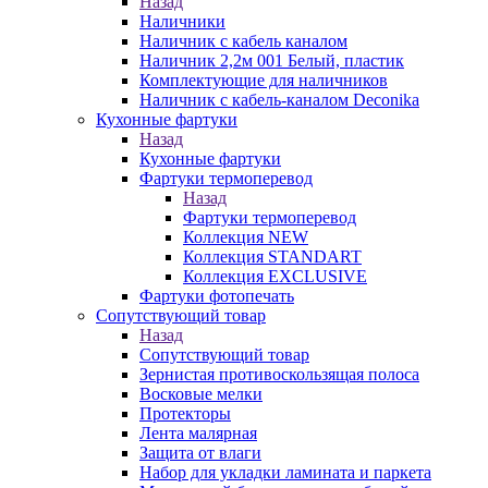
Назад
Наличники
Наличник с кабель каналом
Наличник 2,2м 001 Белый, пластик
Комплектующие для наличников
Наличник с кабель-каналом Deconika
Кухонные фартуки
Назад
Кухонные фартуки
Фартуки термоперевод
Назад
Фартуки термоперевод
Коллекция NEW
Коллекция STANDART
Коллекция EXCLUSIVE
Фартуки фотопечать
Сопутствующий товар
Назад
Сопутствующий товар
Зернистая противоскользящая полоса
Восковые мелки
Протекторы
Лента малярная
Защита от влаги
Набор для укладки ламината и паркета