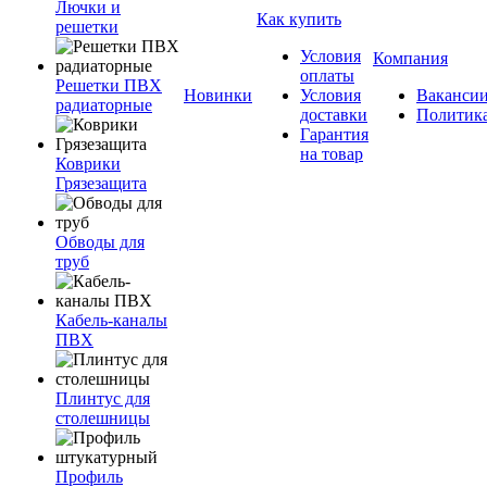
Лючки и
Как купить
решетки
Условия
Компания
оплаты
Решетки ПВХ
Новинки
Условия
Ваканси
радиаторные
доставки
Политик
Гарантия
на товар
Коврики
Грязезащита
Обводы для
труб
Кабель-каналы
ПВХ
Плинтус для
столешницы
Профиль