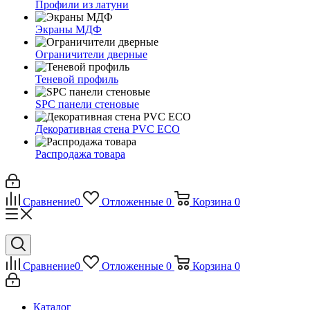
Профили из латуни
Экраны МДФ
Ограничители дверные
Теневой профиль
SPC панели стеновые
Декоративная стена PVC ECO
Распродажа товара
Сравнение
0
Отложенные
0
Корзина
0
Сравнение
0
Отложенные
0
Корзина
0
Каталог