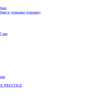
70мм
мм в упаковке (парами)
5 мм
5мм
INE PRESTIGE