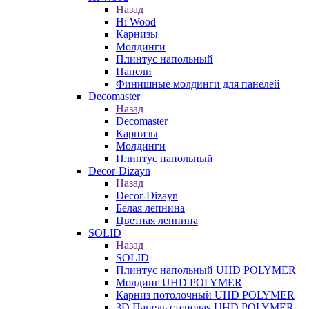
Назад
Hi Wood
Карнизы
Молдинги
Плинтус напольный
Панели
Финишные молдинги для панелей
Decomaster
Назад
Decomaster
Карнизы
Молдинги
Плинтус напольный
Decor-Dizayn
Назад
Decor-Dizayn
Белая лепнина
Цветная лепнина
SOLID
Назад
SOLID
Плинтус напольный UHD POLYMER
Молдинг UHD POLYMER
Карниз потолочный UHD POLYMER
3D Панель стеновая UHD POLYMER