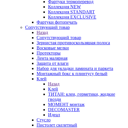
Фартуки термоперевод
Коллекция NEW
Коллекция STANDART
Коллекция EXCLUSIVE
Фартуки фотопечать
Сопутствующий товар
Назад
Сопутствующий товар
Зернистая противоскользящая полоса
Восковые мелки
Протекторы
Лента малярная
Защита от влаги
Набор для укладки ламината и паркета
Монтажный бокс к плинтусу белый
Клей
Назад
Клей
ТИТАН: клеи, герметики, жидкие
гвозди
МОМЕНТ монтаж
DECOMASTER
Идеал
Стусло
Пистолет скелетный