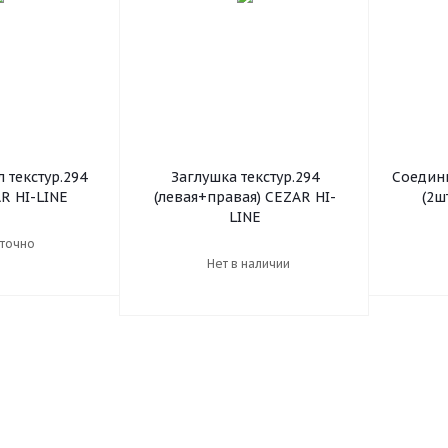
 текстур.294
Заглушка текстур.294
Соедини
 CEZAR HI-LINE
(левая+правая) CEZAR HI-
LINE
точно
Нет в наличии