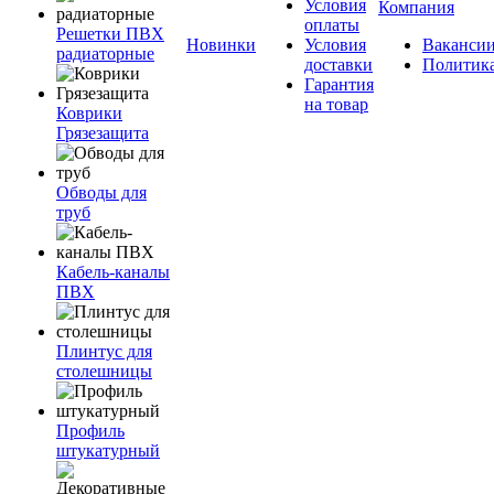
Условия
Компания
оплаты
Решетки ПВХ
Новинки
Условия
Ваканси
радиаторные
доставки
Политик
Гарантия
на товар
Коврики
Грязезащита
Обводы для
труб
Кабель-каналы
ПВХ
Плинтус для
столешницы
Профиль
штукатурный