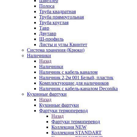
Швеллер
Полоса
Труба квадратная
Труба прямоугольная
Труба круглая
Тавр
Двутавр
Ш-профиль
Листы и углы Квинтет
Система хранения (Крюки)
Наличники
Назад
Наличники
Наличник с кабель каналом
Наличник 2,2м 001 Белый, пластик
Комплектующие для наличников
Наличник с кабель-каналом Deconika
Кухонные фартуки
Назад
Кухонные фартуки
Фартуки термоперевод
Назад
Фартуки термоперевод
Коллекция NEW
Коллекция STANDART