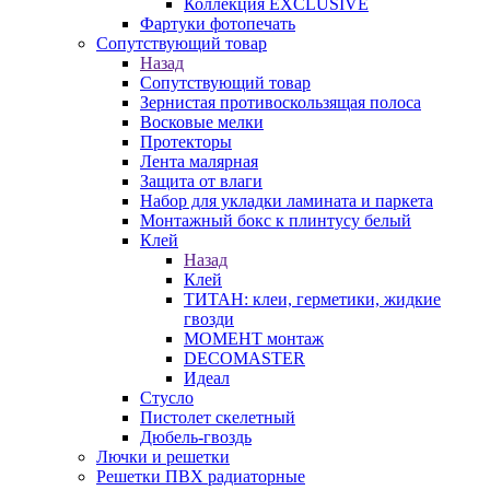
Коллекция EXCLUSIVE
Фартуки фотопечать
Сопутствующий товар
Назад
Сопутствующий товар
Зернистая противоскользящая полоса
Восковые мелки
Протекторы
Лента малярная
Защита от влаги
Набор для укладки ламината и паркета
Монтажный бокс к плинтусу белый
Клей
Назад
Клей
ТИТАН: клеи, герметики, жидкие
гвозди
МОМЕНТ монтаж
DECOMASTER
Идеал
Стусло
Пистолет скелетный
Дюбель-гвоздь
Лючки и решетки
Решетки ПВХ радиаторные