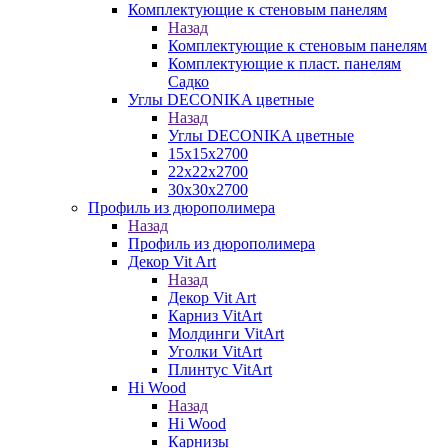
Комплектующие к стеновым панелям
Назад
Комплектующие к стеновым панелям
Комплектующие к пласт. панелям
Садко
Углы DECONIKA цветные
Назад
Углы DECONIKA цветные
15х15х2700
22х22х2700
30х30х2700
Профиль из дюрополимера
Назад
Профиль из дюрополимера
Декор Vit Art
Назад
Декор Vit Art
Карниз VitArt
Молдинги VitArt
Уголки VitArt
Плинтус VitArt
Hi Wood
Назад
Hi Wood
Карнизы