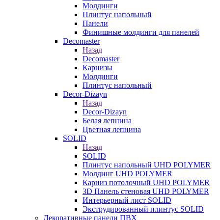
Молдинги
Плинтус напольный
Панели
Финишные молдинги для панелей
Decomaster
Назад
Decomaster
Карнизы
Молдинги
Плинтус напольный
Decor-Dizayn
Назад
Decor-Dizayn
Белая лепнина
Цветная лепнина
SOLID
Назад
SOLID
Плинтус напольный UHD POLYMER
Молдинг UHD POLYMER
Карниз потолочный UHD POLYMER
3D Панель стеновая UHD POLYMER
Интерьерный лист SOLID
Экструдированный плинтус SOLID
Декоративные панели ПВХ