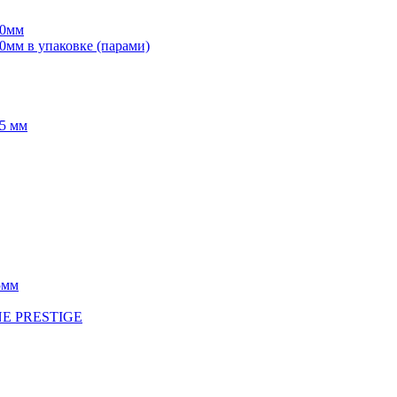
70мм
мм в упаковке (парами)
5 мм
5мм
INE PRESTIGE