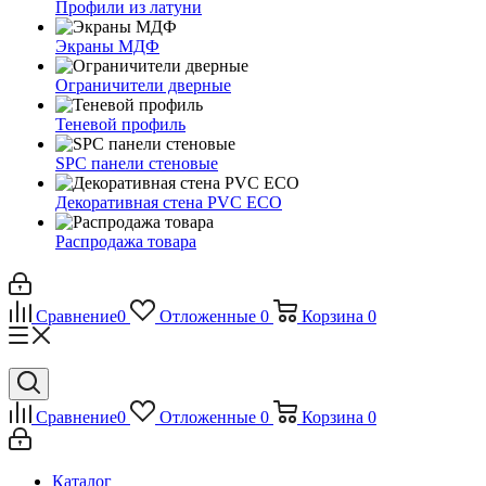
Профили из латуни
Экраны МДФ
Ограничители дверные
Теневой профиль
SPC панели стеновые
Декоративная стена PVC ECO
Распродажа товара
Сравнение
0
Отложенные
0
Корзина
0
Сравнение
0
Отложенные
0
Корзина
0
Каталог