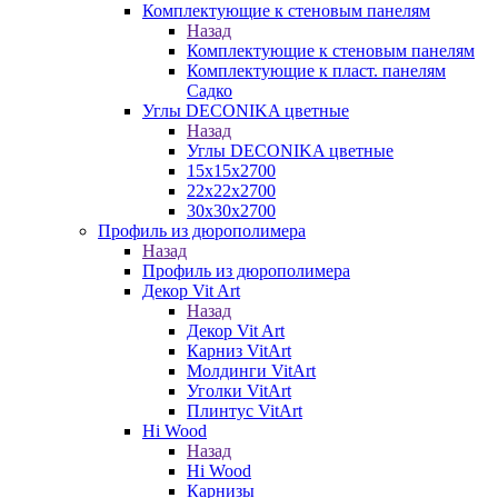
Комплектующие к стеновым панелям
Назад
Комплектующие к стеновым панелям
Комплектующие к пласт. панелям
Садко
Углы DECONIKA цветные
Назад
Углы DECONIKA цветные
15х15х2700
22х22х2700
30х30х2700
Профиль из дюрополимера
Назад
Профиль из дюрополимера
Декор Vit Art
Назад
Декор Vit Art
Карниз VitArt
Молдинги VitArt
Уголки VitArt
Плинтус VitArt
Hi Wood
Назад
Hi Wood
Карнизы