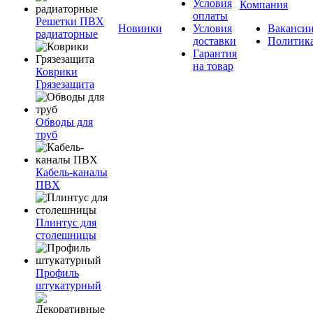
Условия
Компания
оплаты
Решетки ПВХ
Новинки
Условия
Ваканси
радиаторные
доставки
Политик
Гарантия
на товар
Коврики
Грязезащита
Обводы для
труб
Кабель-каналы
ПВХ
Плинтус для
столешницы
Профиль
штукатурный