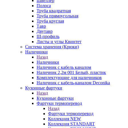
Швеллер
Полоса
Труба квадратная
Труба прямоугольная
Труба круглая
Тавр
Двутавр
Ш-профиль
Листы и углы Квинтет
Система хранения (Крюки)
Наличники
Назад
Наличники
Наличник с кабель каналом
Наличник 2,2м 001 Белый, пластик
Комплектующие для наличников
Наличник с кабель-каналом Deconika
Кухонные фартуки
Назад
Кухонные фартуки
Фартуки термоперевод
Назад
Фартуки термоперевод
Коллекция NEW
Коллекция STANDART