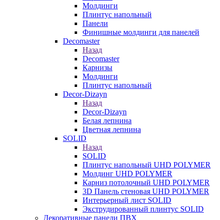
Молдинги
Плинтус напольный
Панели
Финишные молдинги для панелей
Decomaster
Назад
Decomaster
Карнизы
Молдинги
Плинтус напольный
Decor-Dizayn
Назад
Decor-Dizayn
Белая лепнина
Цветная лепнина
SOLID
Назад
SOLID
Плинтус напольный UHD POLYMER
Молдинг UHD POLYMER
Карниз потолочный UHD POLYMER
3D Панель стеновая UHD POLYMER
Интерьерный лист SOLID
Экструдированный плинтус SOLID
Декоративные панели ПВХ