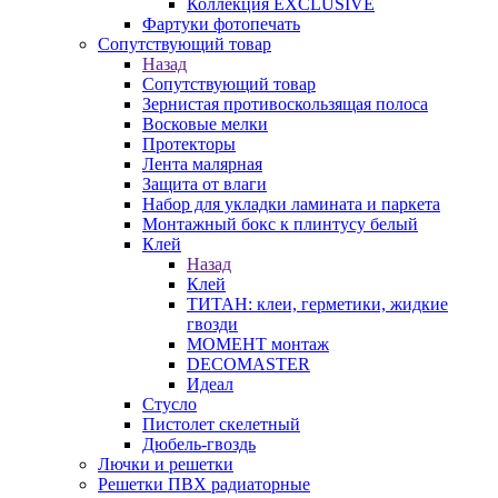
Коллекция EXCLUSIVE
Фартуки фотопечать
Сопутствующий товар
Назад
Сопутствующий товар
Зернистая противоскользящая полоса
Восковые мелки
Протекторы
Лента малярная
Защита от влаги
Набор для укладки ламината и паркета
Монтажный бокс к плинтусу белый
Клей
Назад
Клей
ТИТАН: клеи, герметики, жидкие
гвозди
МОМЕНТ монтаж
DECOMASTER
Идеал
Стусло
Пистолет скелетный
Дюбель-гвоздь
Лючки и решетки
Решетки ПВХ радиаторные