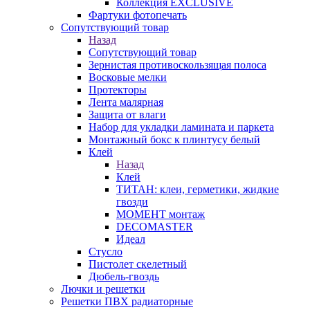
Коллекция EXCLUSIVE
Фартуки фотопечать
Сопутствующий товар
Назад
Сопутствующий товар
Зернистая противоскользящая полоса
Восковые мелки
Протекторы
Лента малярная
Защита от влаги
Набор для укладки ламината и паркета
Монтажный бокс к плинтусу белый
Клей
Назад
Клей
ТИТАН: клеи, герметики, жидкие
гвозди
МОМЕНТ монтаж
DECOMASTER
Идеал
Стусло
Пистолет скелетный
Дюбель-гвоздь
Лючки и решетки
Решетки ПВХ радиаторные