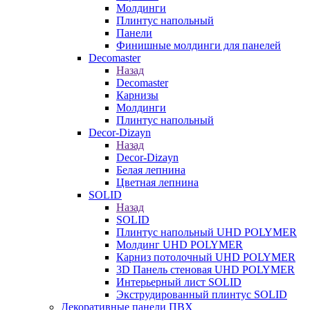
Молдинги
Плинтус напольный
Панели
Финишные молдинги для панелей
Decomaster
Назад
Decomaster
Карнизы
Молдинги
Плинтус напольный
Decor-Dizayn
Назад
Decor-Dizayn
Белая лепнина
Цветная лепнина
SOLID
Назад
SOLID
Плинтус напольный UHD POLYMER
Молдинг UHD POLYMER
Карниз потолочный UHD POLYMER
3D Панель стеновая UHD POLYMER
Интерьерный лист SOLID
Экструдированный плинтус SOLID
Декоративные панели ПВХ