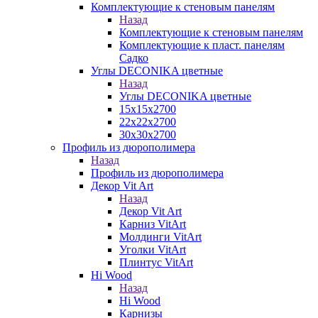
Комплектующие к стеновым панелям
Назад
Комплектующие к стеновым панелям
Комплектующие к пласт. панелям
Садко
Углы DECONIKA цветные
Назад
Углы DECONIKA цветные
15х15х2700
22х22х2700
30х30х2700
Профиль из дюрополимера
Назад
Профиль из дюрополимера
Декор Vit Art
Назад
Декор Vit Art
Карниз VitArt
Молдинги VitArt
Уголки VitArt
Плинтус VitArt
Hi Wood
Назад
Hi Wood
Карнизы