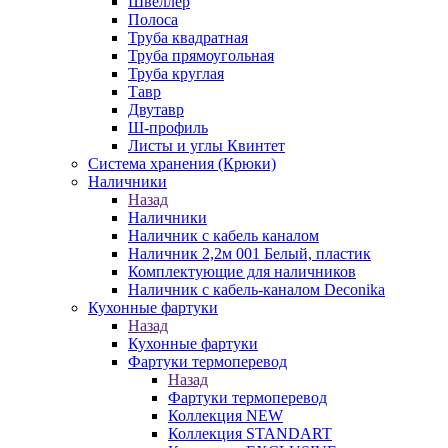
Швеллер
Полоса
Труба квадратная
Труба прямоугольная
Труба круглая
Тавр
Двутавр
Ш-профиль
Листы и углы Квинтет
Система хранения (Крюки)
Наличники
Назад
Наличники
Наличник с кабель каналом
Наличник 2,2м 001 Белый, пластик
Комплектующие для наличников
Наличник с кабель-каналом Deconika
Кухонные фартуки
Назад
Кухонные фартуки
Фартуки термоперевод
Назад
Фартуки термоперевод
Коллекция NEW
Коллекция STANDART