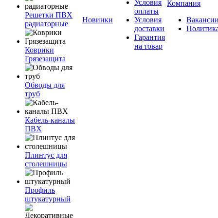
Условия
Компания
оплаты
Решетки ПВХ
Новинки
Условия
Ваканси
радиаторные
доставки
Политик
Гарантия
на товар
Коврики
Грязезащита
Обводы для
труб
Кабель-каналы
ПВХ
Плинтус для
столешницы
Профиль
штукатурный