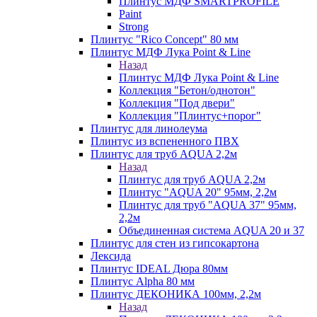
Плинтус МДФ SMARTPROFILE
Paint
Strong
Плинтус "Rico Concept" 80 мм
Плинтус МДФ Лука Point & Line
Назад
Плинтус МДФ Лука Point & Line
Коллекция "Бетон/однотон"
Коллекция "Под двери"
Коллекция "Плинтус+порог"
Плинтус для линолеума
Плинтус из вспененного ПВХ
Плинтус для труб AQUA 2,2м
Назад
Плинтус для труб AQUA 2,2м
Плинтус "AQUA 20" 95мм, 2,2м
Плинтус для труб "AQUA 37" 95мм,
2,2м
Объединенная система AQUA 20 и 37
Плинтус для стен из гипсокартона
Лексида
Плинтус IDEAL Дюра 80мм
Плинтус Alpha 80 мм
Плинтус ДЕКОНИКА 100мм, 2,2м
Назад