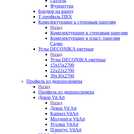
Галтель
Фурнитура
Бордюр на ванну
Т-профиль ПВХ
Комплектующие к стеновым панелям
Назад
Комплектующие к стеновым панелям
Комплектующие к пласт. панелям
Садко
Углы DECONIKA цветные
Назад
Углы DECONIKA цветные
15х15х2700
22х22х2700
30х30х2700
Профиль из дюрополимера
Назад
Профиль из дюрополимера
Декор Vit Art
Назад
Декор Vit Art
Карниз VitArt
Молдинги VitArt
Уголки VitArt
Плинтус VitArt