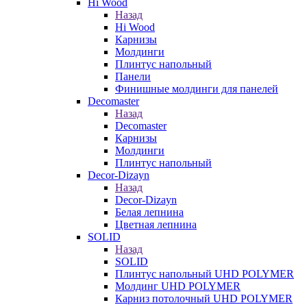
Hi Wood
Назад
Hi Wood
Карнизы
Молдинги
Плинтус напольный
Панели
Финишные молдинги для панелей
Decomaster
Назад
Decomaster
Карнизы
Молдинги
Плинтус напольный
Decor-Dizayn
Назад
Decor-Dizayn
Белая лепнина
Цветная лепнина
SOLID
Назад
SOLID
Плинтус напольный UHD POLYMER
Молдинг UHD POLYMER
Карниз потолочный UHD POLYMER