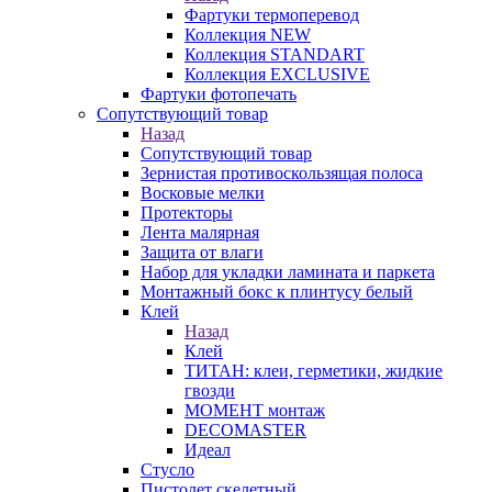
Фартуки термоперевод
Коллекция NEW
Коллекция STANDART
Коллекция EXCLUSIVE
Фартуки фотопечать
Сопутствующий товар
Назад
Сопутствующий товар
Зернистая противоскользящая полоса
Восковые мелки
Протекторы
Лента малярная
Защита от влаги
Набор для укладки ламината и паркета
Монтажный бокс к плинтусу белый
Клей
Назад
Клей
ТИТАН: клеи, герметики, жидкие
гвозди
МОМЕНТ монтаж
DECOMASTER
Идеал
Стусло
Пистолет скелетный