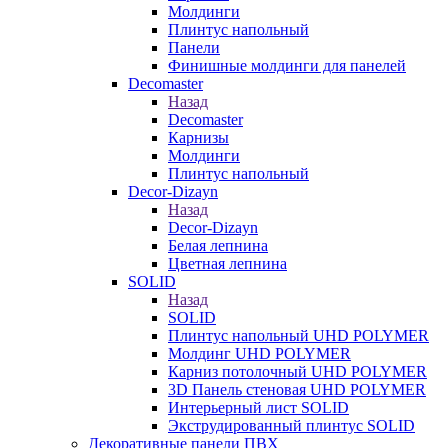
Молдинги
Плинтус напольный
Панели
Финишные молдинги для панелей
Decomaster
Назад
Decomaster
Карнизы
Молдинги
Плинтус напольный
Decor-Dizayn
Назад
Decor-Dizayn
Белая лепнина
Цветная лепнина
SOLID
Назад
SOLID
Плинтус напольный UHD POLYMER
Молдинг UHD POLYMER
Карниз потолочный UHD POLYMER
3D Панель стеновая UHD POLYMER
Интерьерный лист SOLID
Экструдированный плинтус SOLID
Декоративные панели ПВХ