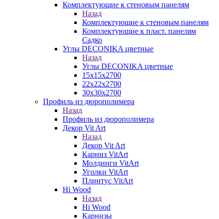
Комплектующие к стеновым панелям
Назад
Комплектующие к стеновым панелям
Комплектующие к пласт. панелям
Садко
Углы DECONIKA цветные
Назад
Углы DECONIKA цветные
15х15х2700
22х22х2700
30х30х2700
Профиль из дюрополимера
Назад
Профиль из дюрополимера
Декор Vit Art
Назад
Декор Vit Art
Карниз VitArt
Молдинги VitArt
Уголки VitArt
Плинтус VitArt
Hi Wood
Назад
Hi Wood
Карнизы