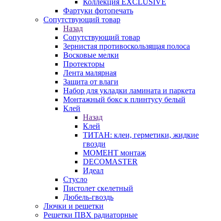
Коллекция EXCLUSIVE
Фартуки фотопечать
Сопутствующий товар
Назад
Сопутствующий товар
Зернистая противоскользящая полоса
Восковые мелки
Протекторы
Лента малярная
Защита от влаги
Набор для укладки ламината и паркета
Монтажный бокс к плинтусу белый
Клей
Назад
Клей
ТИТАН: клеи, герметики, жидкие
гвозди
МОМЕНТ монтаж
DECOMASTER
Идеал
Стусло
Пистолет скелетный
Дюбель-гвоздь
Лючки и решетки
Решетки ПВХ радиаторные