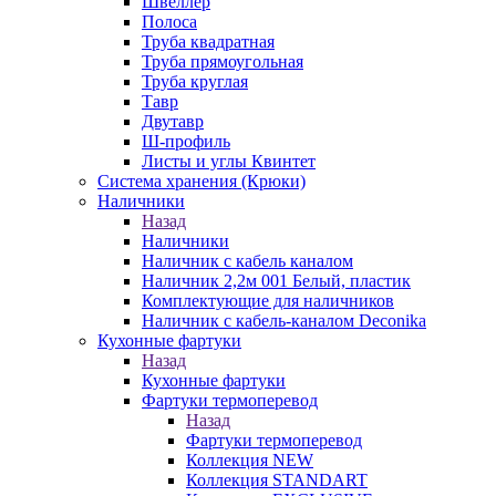
Швеллер
Полоса
Труба квадратная
Труба прямоугольная
Труба круглая
Тавр
Двутавр
Ш-профиль
Листы и углы Квинтет
Система хранения (Крюки)
Наличники
Назад
Наличники
Наличник с кабель каналом
Наличник 2,2м 001 Белый, пластик
Комплектующие для наличников
Наличник с кабель-каналом Deconika
Кухонные фартуки
Назад
Кухонные фартуки
Фартуки термоперевод
Назад
Фартуки термоперевод
Коллекция NEW
Коллекция STANDART