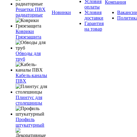
Условия
Компания
оплаты
Решетки ПВХ
Новинки
Условия
Ваканси
радиаторные
доставки
Политик
Гарантия
на товар
Коврики
Грязезащита
Обводы для
труб
Кабель-каналы
ПВХ
Плинтус для
столешницы
Профиль
штукатурный