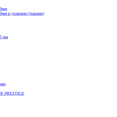
70мм
мм в упаковке (парами)
5 мм
5мм
INE PRESTIGE