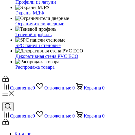
Профили из латуни
Экраны МДФ
Ограничители дверные
Теневой профиль
SPC панели стеновые
Декоративная стена PVC ECO
Распродажа товара
Сравнение
0
Отложенные
0
Корзина
0
Сравнение
0
Отложенные
0
Корзина
0
Каталог