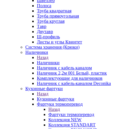
Швеллер
Полоса
Труба квадратная
Труба прямоугольная
Труба круглая
Тавр
Двутавр
Ш-профиль
Листы и углы Квинтет
Система хранения (Крюки)
Наличники
Назад
Наличники
Наличник с кабель каналом
Наличник 2,2м 001 Белый, пластик
Комплектующие для наличников
Наличник с кабель-каналом Deconika
Кухонные фартуки
Назад
Кухонные фартуки
Фартуки термоперевод
Назад
Фартуки термоперевод
Коллекция NEW
Коллекция STANDART