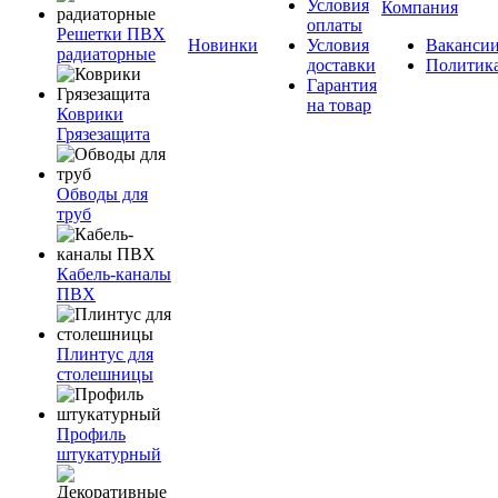
Условия
Компания
оплаты
Решетки ПВХ
Новинки
Условия
Ваканси
радиаторные
доставки
Политик
Гарантия
на товар
Коврики
Грязезащита
Обводы для
труб
Кабель-каналы
ПВХ
Плинтус для
столешницы
Профиль
штукатурный