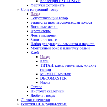
Коллекция EXCLUSIVE
Фартуки фотопечать
Сопутствующий товар
Назад
Сопутствующий товар
Зернистая противоскользящая полоса
Восковые мелки
Протекторы
Лента малярная
Защита от влаги
Набор для укладки ламината и паркета
Монтажный бокс к плинтусу белый
Клей
Назад
Клей
ТИТАН: клеи, герметики, жидкие
гвозди
МОМЕНТ монтаж
DECOMASTER
Идеал
Стусло
Пистолет скелетный
Дюбель-гвоздь
Лючки и решетки
Решетки ПВХ радиаторные