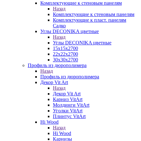
Комплектующие к стеновым панелям
Назад
Комплектующие к стеновым панелям
Комплектующие к пласт. панелям
Садко
Углы DECONIKA цветные
Назад
Углы DECONIKA цветные
15х15х2700
22х22х2700
30х30х2700
Профиль из дюрополимера
Назад
Профиль из дюрополимера
Декор Vit Art
Назад
Декор Vit Art
Карниз VitArt
Молдинги VitArt
Уголки VitArt
Плинтус VitArt
Hi Wood
Назад
Hi Wood
Карнизы