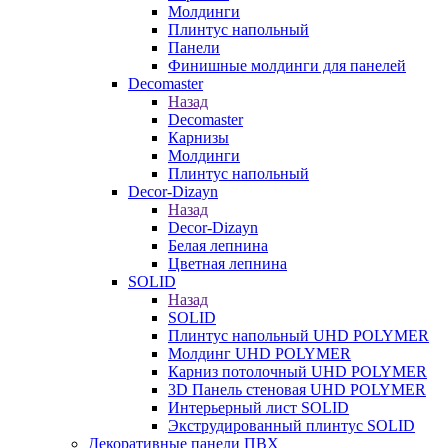
Молдинги
Плинтус напольный
Панели
Финишные молдинги для панелей
Decomaster
Назад
Decomaster
Карнизы
Молдинги
Плинтус напольный
Decor-Dizayn
Назад
Decor-Dizayn
Белая лепнина
Цветная лепнина
SOLID
Назад
SOLID
Плинтус напольный UHD POLYMER
Молдинг UHD POLYMER
Карниз потолочный UHD POLYMER
3D Панель стеновая UHD POLYMER
Интерьерный лист SOLID
Экструдированный плинтус SOLID
Декоративные панели ПВХ