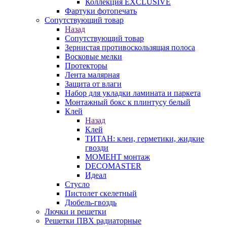
Коллекция EXCLUSIVE
Фартуки фотопечать
Сопутствующий товар
Назад
Сопутствующий товар
Зернистая противоскользящая полоса
Восковые мелки
Протекторы
Лента малярная
Защита от влаги
Набор для укладки ламината и паркета
Монтажный бокс к плинтусу белый
Клей
Назад
Клей
ТИТАН: клеи, герметики, жидкие
гвозди
МОМЕНТ монтаж
DECOMASTER
Идеал
Стусло
Пистолет скелетный
Дюбель-гвоздь
Лючки и решетки
Решетки ПВХ радиаторные