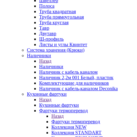
Швеллер
Полоса
Труба квадратная
Труба прямоугольная
Труба круглая
Тавр
Двутавр
Ш-профиль
Листы и углы Квинтет
Система хранения (Крюки)
Наличники
Назад
Наличники
Наличник с кабель каналом
Наличник 2,2м 001 Белый, пластик
Комплектующие для наличников
Наличник с кабель-каналом Deconika
Кухонные фартуки
Назад
Кухонные фартуки
Фартуки термоперевод
Назад
Фартуки термоперевод
Коллекция NEW
Коллекция STANDART