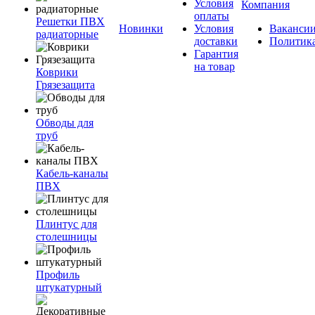
Условия
Компания
оплаты
Решетки ПВХ
Новинки
Условия
Ваканси
радиаторные
доставки
Политик
Гарантия
на товар
Коврики
Грязезащита
Обводы для
труб
Кабель-каналы
ПВХ
Плинтус для
столешницы
Профиль
штукатурный