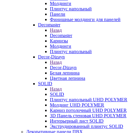
Молдинги
Плинтус напольный
Панели
Финишные молдинги для панелей
Decomaster
Назад
Decomaster
Карнизы
Молдинги
Плинтус напольный
Decor-Dizayn
Назад
Decor-Dizayn
Белая лепнина
Цветная лепнина
SOLID
Назад
SOLID
Плинтус напольный UHD POLYMER
Молдинг UHD POLYMER
Карниз потолочный UHD POLYMER
3D Панель стеновая UHD POLYMER
Интерьерный лист SOLID
Экструдированный плинтус SOLID
Декоративные панели ПВХ