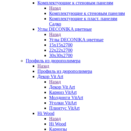
Комплектующие к стеновым панелям
Назад
Комплектующие к стеновым панелям
Комплектующие к пласт. панелям
Садко
Углы DECONIKA цветные
Назад
Углы DECONIKA цветные
15х15х2700
22х22х2700
30х30х2700
Профиль из дюрополимера
Назад
Профиль из дюрополимера
Декор Vit Art
Назад
Декор Vit Art
Карниз VitArt
Молдинги VitArt
Уголки VitArt
Плинтус VitArt
Hi Wood
Назад
Hi Wood
Карнизы