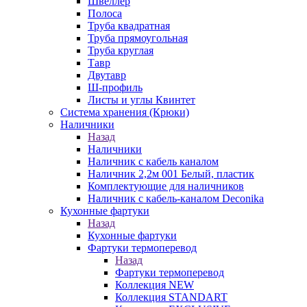
Швеллер
Полоса
Труба квадратная
Труба прямоугольная
Труба круглая
Тавр
Двутавр
Ш-профиль
Листы и углы Квинтет
Система хранения (Крюки)
Наличники
Назад
Наличники
Наличник с кабель каналом
Наличник 2,2м 001 Белый, пластик
Комплектующие для наличников
Наличник с кабель-каналом Deconika
Кухонные фартуки
Назад
Кухонные фартуки
Фартуки термоперевод
Назад
Фартуки термоперевод
Коллекция NEW
Коллекция STANDART