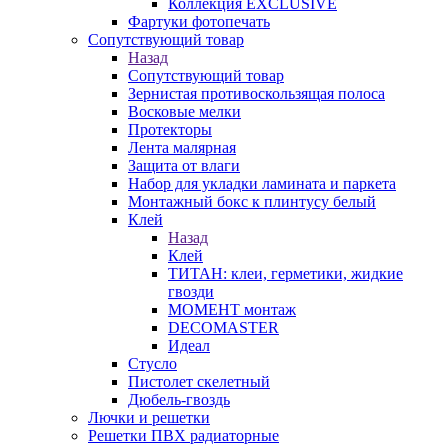
Коллекция EXCLUSIVE
Фартуки фотопечать
Сопутствующий товар
Назад
Сопутствующий товар
Зернистая противоскользящая полоса
Восковые мелки
Протекторы
Лента малярная
Защита от влаги
Набор для укладки ламината и паркета
Монтажный бокс к плинтусу белый
Клей
Назад
Клей
ТИТАН: клеи, герметики, жидкие
гвозди
МОМЕНТ монтаж
DECOMASTER
Идеал
Стусло
Пистолет скелетный
Дюбель-гвоздь
Лючки и решетки
Решетки ПВХ радиаторные