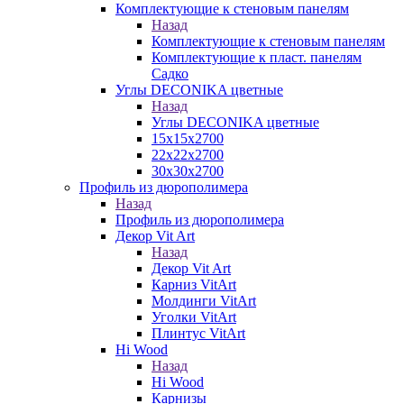
Комплектующие к стеновым панелям
Назад
Комплектующие к стеновым панелям
Комплектующие к пласт. панелям
Садко
Углы DECONIKA цветные
Назад
Углы DECONIKA цветные
15х15х2700
22х22х2700
30х30х2700
Профиль из дюрополимера
Назад
Профиль из дюрополимера
Декор Vit Art
Назад
Декор Vit Art
Карниз VitArt
Молдинги VitArt
Уголки VitArt
Плинтус VitArt
Hi Wood
Назад
Hi Wood
Карнизы