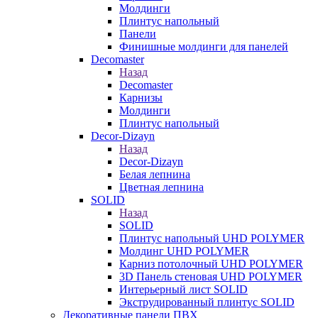
Молдинги
Плинтус напольный
Панели
Финишные молдинги для панелей
Decomaster
Назад
Decomaster
Карнизы
Молдинги
Плинтус напольный
Decor-Dizayn
Назад
Decor-Dizayn
Белая лепнина
Цветная лепнина
SOLID
Назад
SOLID
Плинтус напольный UHD POLYMER
Молдинг UHD POLYMER
Карниз потолочный UHD POLYMER
3D Панель стеновая UHD POLYMER
Интерьерный лист SOLID
Экструдированный плинтус SOLID
Декоративные панели ПВХ