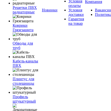
Условия
Компания
оплаты
Решетки ПВХ
Новинки
Условия
Ваканси
радиаторные
доставки
Политик
Гарантия
на товар
Коврики
Грязезащита
Обводы для
труб
Кабель-каналы
ПВХ
Плинтус для
столешницы
Профиль
штукатурный