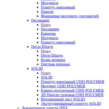
Молдинги
Плинтус напольный
Панели
Финишные молдинги для панелей
Decomaster
Назад
Decomaster
Карнизы
Молдинги
Плинтус напольный
Decor-Dizayn
Назад
Decor-Dizayn
Белая лепнина
Цветная лепнина
SOLID
Назад
SOLID
Плинтус напольный UHD POLYMER
Молдинг UHD POLYMER
Карниз потолочный UHD POLYMER
3D Панель стеновая UHD POLYMER
Интерьерный лист SOLID
Экструдированный плинтус SOLID
Декоративные панели ПВХ