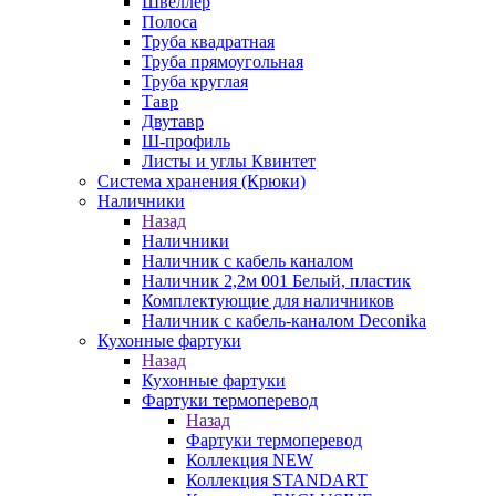
Швеллер
Полоса
Труба квадратная
Труба прямоугольная
Труба круглая
Тавр
Двутавр
Ш-профиль
Листы и углы Квинтет
Система хранения (Крюки)
Наличники
Назад
Наличники
Наличник с кабель каналом
Наличник 2,2м 001 Белый, пластик
Комплектующие для наличников
Наличник с кабель-каналом Deconika
Кухонные фартуки
Назад
Кухонные фартуки
Фартуки термоперевод
Назад
Фартуки термоперевод
Коллекция NEW
Коллекция STANDART