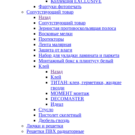
Коллекция EXCLUSIVE
Фартуки фотопечать
Сопутствующий товар
Назад
Сопутствующий товар
Зернистая противоскользящая полоса
Восковые мелки
Протекторы
Лента малярная
Защита от влаги
Набор для укладки ламината и паркета
Монтажный бокс к плинтусу белый
Клей
Назад
Клей
ТИТАН: клеи, герметики, жидкие
гвозди
МОМЕНТ монтаж
DECOMASTER
Идеал
Стусло
Пистолет скелетный
Дюбель-гвоздь
Лючки и решетки
Решетки ПВХ радиаторные