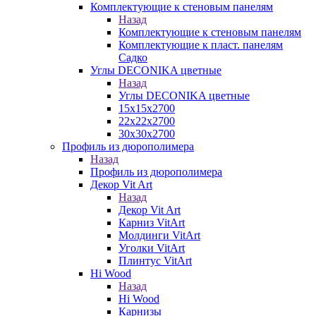
Комплектующие к стеновым панелям
Назад
Комплектующие к стеновым панелям
Комплектующие к пласт. панелям
Садко
Углы DECONIKA цветные
Назад
Углы DECONIKA цветные
15х15х2700
22х22х2700
30х30х2700
Профиль из дюрополимера
Назад
Профиль из дюрополимера
Декор Vit Art
Назад
Декор Vit Art
Карниз VitArt
Молдинги VitArt
Уголки VitArt
Плинтус VitArt
Hi Wood
Назад
Hi Wood
Карнизы