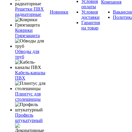
Условия
Компания
оплаты
Решетки ПВХ
Новинки
Условия
Ваканси
радиаторные
доставки
Политик
Гарантия
на товар
Коврики
Грязезащита
Обводы для
труб
Кабель-каналы
ПВХ
Плинтус для
столешницы
Профиль
штукатурный