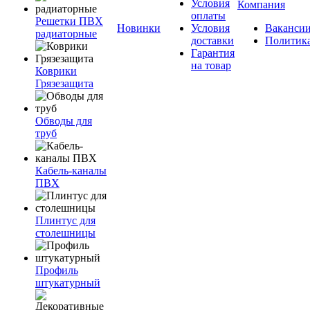
Условия
Компания
оплаты
Решетки ПВХ
Новинки
Условия
Ваканси
радиаторные
доставки
Политик
Гарантия
на товар
Коврики
Грязезащита
Обводы для
труб
Кабель-каналы
ПВХ
Плинтус для
столешницы
Профиль
штукатурный