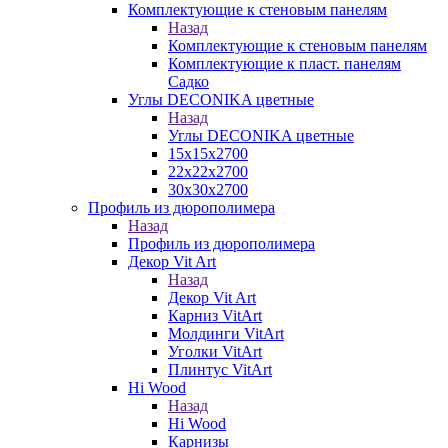
Комплектующие к стеновым панелям
Назад
Комплектующие к стеновым панелям
Комплектующие к пласт. панелям
Садко
Углы DECONIKA цветные
Назад
Углы DECONIKA цветные
15х15х2700
22х22х2700
30х30х2700
Профиль из дюрополимера
Назад
Профиль из дюрополимера
Декор Vit Art
Назад
Декор Vit Art
Карниз VitArt
Молдинги VitArt
Уголки VitArt
Плинтус VitArt
Hi Wood
Назад
Hi Wood
Карнизы