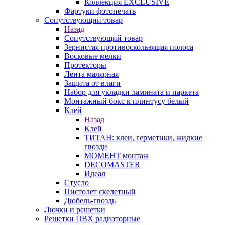
Коллекция EXCLUSIVE
Фартуки фотопечать
Сопутствующий товар
Назад
Сопутствующий товар
Зернистая противоскользящая полоса
Восковые мелки
Протекторы
Лента малярная
Защита от влаги
Набор для укладки ламината и паркета
Монтажный бокс к плинтусу белый
Клей
Назад
Клей
ТИТАН: клеи, герметики, жидкие
гвозди
МОМЕНТ монтаж
DECOMASTER
Идеал
Стусло
Пистолет скелетный
Дюбель-гвоздь
Лючки и решетки
Решетки ПВХ радиаторные