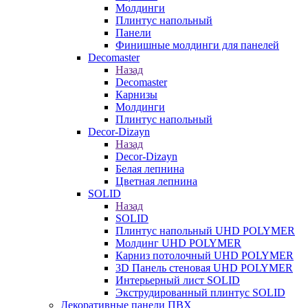
Молдинги
Плинтус напольный
Панели
Финишные молдинги для панелей
Decomaster
Назад
Decomaster
Карнизы
Молдинги
Плинтус напольный
Decor-Dizayn
Назад
Decor-Dizayn
Белая лепнина
Цветная лепнина
SOLID
Назад
SOLID
Плинтус напольный UHD POLYMER
Молдинг UHD POLYMER
Карниз потолочный UHD POLYMER
3D Панель стеновая UHD POLYMER
Интерьерный лист SOLID
Экструдированный плинтус SOLID
Декоративные панели ПВХ