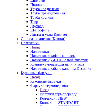
Швеллер
Полоса
Труба квадратная
Труба прямоугольная
Труба круглая
Тавр
Двутавр
Ш-профиль
Листы и углы Квинтет
Система хранения (Крюки)
Наличники
Назад
Наличники
Наличник с кабель каналом
Наличник 2,2м 001 Белый, пластик
Комплектующие для наличников
Наличник с кабель-каналом Deconika
Кухонные фартуки
Назад
Кухонные фартуки
Фартуки термоперевод
Назад
Фартуки термоперевод
Коллекция NEW
Коллекция STANDART