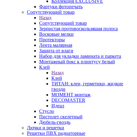
Коллекция EXCLUSIVE
Фартуки фотопечать
Сопутствующий товар
Назад
Сопутствующий товар
Зернистая противоскользящая полоса
Восковые мелки
Протекторы
Лента малярная
Защита от влаги
Набор для укладки ламината и паркета
Монтажный бокс к плинтусу белый
Клей
Назад
Клей
ТИТАН: клеи, герметики, жидкие
гвозди
МОМЕНТ монтаж
DECOMASTER
Идеал
Стусло
Пистолет скелетный
Дюбель-гвоздь
Лючки и решетки
Решетки ПВХ радиаторные