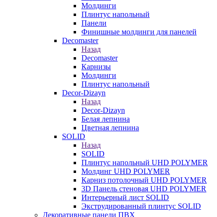
Молдинги
Плинтус напольный
Панели
Финишные молдинги для панелей
Decomaster
Назад
Decomaster
Карнизы
Молдинги
Плинтус напольный
Decor-Dizayn
Назад
Decor-Dizayn
Белая лепнина
Цветная лепнина
SOLID
Назад
SOLID
Плинтус напольный UHD POLYMER
Молдинг UHD POLYMER
Карниз потолочный UHD POLYMER
3D Панель стеновая UHD POLYMER
Интерьерный лист SOLID
Экструдированный плинтус SOLID
Декоративные панели ПВХ