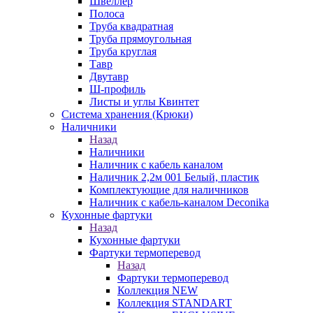
Швеллер
Полоса
Труба квадратная
Труба прямоугольная
Труба круглая
Тавр
Двутавр
Ш-профиль
Листы и углы Квинтет
Система хранения (Крюки)
Наличники
Назад
Наличники
Наличник с кабель каналом
Наличник 2,2м 001 Белый, пластик
Комплектующие для наличников
Наличник с кабель-каналом Deconika
Кухонные фартуки
Назад
Кухонные фартуки
Фартуки термоперевод
Назад
Фартуки термоперевод
Коллекция NEW
Коллекция STANDART