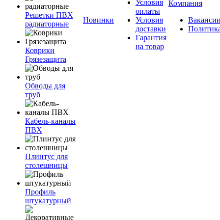
Условия
Компания
оплаты
Решетки ПВХ
Новинки
Условия
Ваканси
радиаторные
доставки
Политик
Гарантия
на товар
Коврики
Грязезащита
Обводы для
труб
Кабель-каналы
ПВХ
Плинтус для
столешницы
Профиль
штукатурный