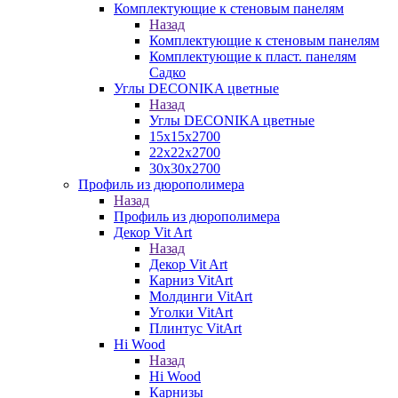
Комплектующие к стеновым панелям
Назад
Комплектующие к стеновым панелям
Комплектующие к пласт. панелям
Садко
Углы DECONIKA цветные
Назад
Углы DECONIKA цветные
15х15х2700
22х22х2700
30х30х2700
Профиль из дюрополимера
Назад
Профиль из дюрополимера
Декор Vit Art
Назад
Декор Vit Art
Карниз VitArt
Молдинги VitArt
Уголки VitArt
Плинтус VitArt
Hi Wood
Назад
Hi Wood
Карнизы