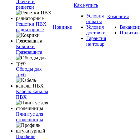
Лючки и
Как купить
решетки
Условия
Компания
оплаты
Решетки ПВХ
Новинки
Условия
Ваканси
радиаторные
доставки
Политик
Гарантия
на товар
Коврики
Грязезащита
Обводы для
труб
Кабель-каналы
ПВХ
Плинтус для
столешницы
Профиль