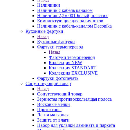
Наличники
Наличник с кабель каналом
Наличник 2,2м 001 Белый, пластик
Комплектующие для наличников
Наличник с кабель-каналом Deconika
Кухонные фартуки
Назад
Кухонные фартуки
Фартуки термоперевод
Назад
Фартуки термоперевод
Коллекция NEW
Коллекция STANDART
Коллекция EXCLUSIVE
Фартуки фотопечать
Сопутствующий товар
Назад
Сопутствующий товар
Зернистая противоскользящая полоса
Восковые мелки
Протекторы
Лента малярная
Защита от влаги
Набор для укладки ламината и паркета