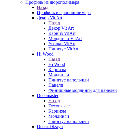
Профиль из дюрополимера
Назад
Профиль из дюрополимера
Декор Vit Art
Назад
Декор Vit Art
Карниз VitArt
Молдинги VitArt
Уголки VitArt
Плинтус VitArt
Hi Wood
Назад
Hi Wood
Карнизы
Молдинги
Плинтус напольный
Панели
Финишные молдинги для панелей
Decomaster
Назад
Decomaster
Карнизы
Молдинги
Плинтус напольный
Decor-Dizayn