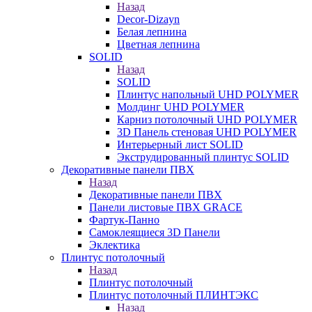
Назад
Decor-Dizayn
Белая лепнина
Цветная лепнина
SOLID
Назад
SOLID
Плинтус напольный UHD POLYMER
Молдинг UHD POLYMER
Карниз потолочный UHD POLYMER
3D Панель стеновая UHD POLYMER
Интерьерный лист SOLID
Экструдированный плинтус SOLID
Декоративные панели ПВХ
Назад
Декоративные панели ПВХ
Панели листовые ПВХ GRACE
Фартук-Панно
Самоклеящиеся 3D Панели
Эклектика
Плинтус потолочный
Назад
Плинтус потолочный
Плинтус потолочный ПЛИНТЭКС
Назад