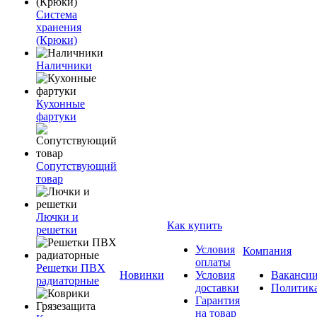
Система
хранения
(Крюки)
Наличники
Кухонные
фартуки
Сопутствующий
товар
Лючки и
Как купить
решетки
Условия
Компания
оплаты
Решетки ПВХ
Новинки
Условия
Ваканси
радиаторные
доставки
Политик
Гарантия
на товар