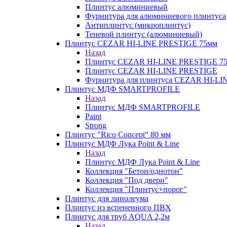
Плинтус алюминиевый
Фурнитура для алюминиевого плинтуса
Антиплинтус (микроплинтус)
Теневой плинтус (алюминиевый)
Плинтус CEZAR HI-LINE PRESTIGE 75мм
Назад
Плинтус CEZAR HI-LINE PRESTIGE 7
Плинтус CEZAR HI-LINE PRESTIGE
Фурнитура для плинтуса CEZAR HI-L
Плинтус МДФ SMARTPROFILE
Назад
Плинтус МДФ SMARTPROFILE
Paint
Strong
Плинтус "Rico Concept" 80 мм
Плинтус МДФ Лука Point & Line
Назад
Плинтус МДФ Лука Point & Line
Коллекция "Бетон/однотон"
Коллекция "Под двери"
Коллекция "Плинтус+порог"
Плинтус для линолеума
Плинтус из вспененного ПВХ
Плинтус для труб AQUA 2,2м
Назад