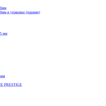
70мм
мм в упаковке (парами)
5 мм
5мм
INE PRESTIGE