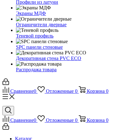
Профили из латуни
Экраны МДФ
Ограничители дверные
Теневой профиль
SPC панели стеновые
Декоративная стена PVC ECO
Распродажа товара
Сравнение
0
Отложенные
0
Корзина
0
Сравнение
0
Отложенные
0
Корзина
0
Каталог