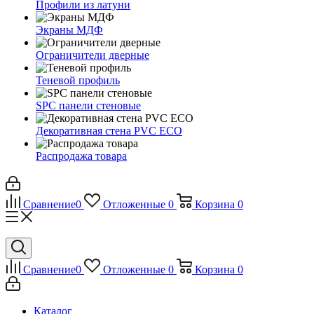
Профили из латуни
Экраны МДФ
Ограничители дверные
Теневой профиль
SPC панели стеновые
Декоративная стена PVC ECO
Распродажа товара
Сравнение
0
Отложенные
0
Корзина
0
Сравнение
0
Отложенные
0
Корзина
0
Каталог