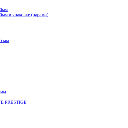
70мм
мм в упаковке (парами)
5 мм
5мм
INE PRESTIGE