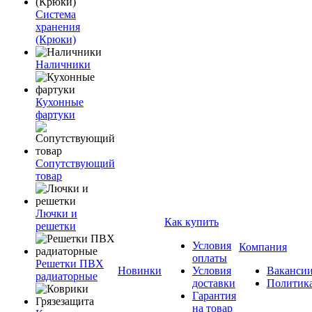
Система
хранения
(Крюки)
Наличники
Кухонные
фартуки
Сопутствующий
товар
Лючки и
Как купить
решетки
Условия
Компания
оплаты
Решетки ПВХ
Новинки
Условия
Ваканси
радиаторные
доставки
Политик
Гарантия
на товар