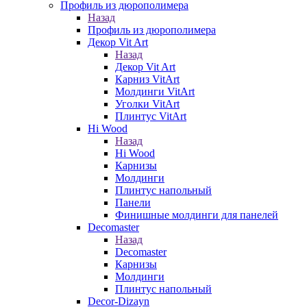
Профиль из дюрополимера
Назад
Профиль из дюрополимера
Декор Vit Art
Назад
Декор Vit Art
Карниз VitArt
Молдинги VitArt
Уголки VitArt
Плинтус VitArt
Hi Wood
Назад
Hi Wood
Карнизы
Молдинги
Плинтус напольный
Панели
Финишные молдинги для панелей
Decomaster
Назад
Decomaster
Карнизы
Молдинги
Плинтус напольный
Decor-Dizayn