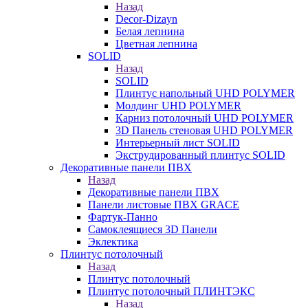
Назад
Decor-Dizayn
Белая лепнина
Цветная лепнина
SOLID
Назад
SOLID
Плинтус напольный UHD POLYMER
Молдинг UHD POLYMER
Карниз потолочный UHD POLYMER
3D Панель стеновая UHD POLYMER
Интерьерный лист SOLID
Экструдированный плинтус SOLID
Декоративные панели ПВХ
Назад
Декоративные панели ПВХ
Панели листовые ПВХ GRACE
Фартук-Панно
Самоклеящиеся 3D Панели
Эклектика
Плинтус потолочный
Назад
Плинтус потолочный
Плинтус потолочный ПЛИНТЭКС
Назад