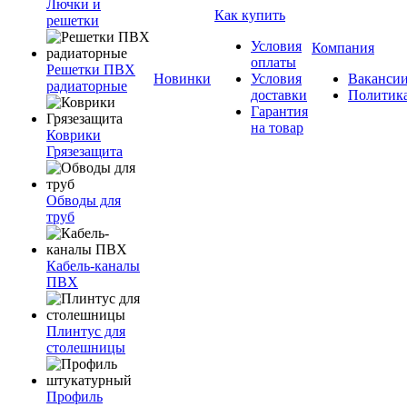
Лючки и
Как купить
решетки
Условия
Компания
оплаты
Решетки ПВХ
Новинки
Условия
Ваканси
радиаторные
доставки
Политик
Гарантия
на товар
Коврики
Грязезащита
Обводы для
труб
Кабель-каналы
ПВХ
Плинтус для
столешницы
Профиль