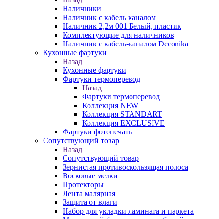
Наличники
Наличник с кабель каналом
Наличник 2,2м 001 Белый, пластик
Комплектующие для наличников
Наличник с кабель-каналом Deconika
Кухонные фартуки
Назад
Кухонные фартуки
Фартуки термоперевод
Назад
Фартуки термоперевод
Коллекция NEW
Коллекция STANDART
Коллекция EXCLUSIVE
Фартуки фотопечать
Сопутствующий товар
Назад
Сопутствующий товар
Зернистая противоскользящая полоса
Восковые мелки
Протекторы
Лента малярная
Защита от влаги
Набор для укладки ламината и паркета