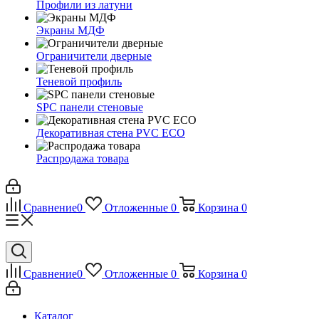
Профили из латуни
Экраны МДФ
Ограничители дверные
Теневой профиль
SPC панели стеновые
Декоративная стена PVC ECO
Распродажа товара
Сравнение
0
Отложенные
0
Корзина
0
Сравнение
0
Отложенные
0
Корзина
0
Каталог