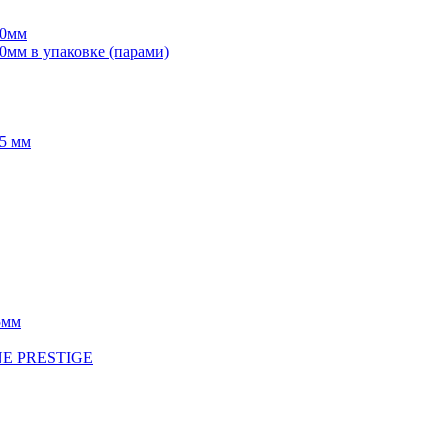
70мм
мм в упаковке (парами)
5 мм
5мм
INE PRESTIGE