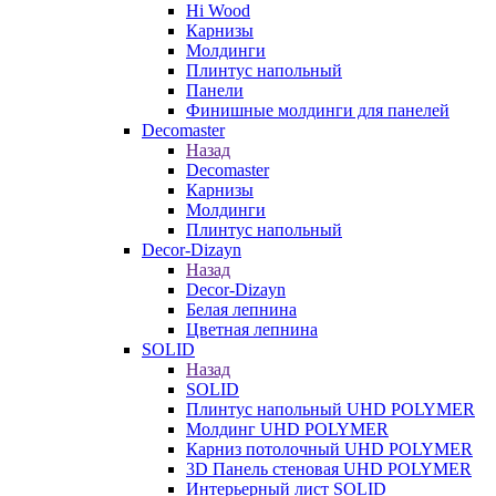
Hi Wood
Карнизы
Молдинги
Плинтус напольный
Панели
Финишные молдинги для панелей
Decomaster
Назад
Decomaster
Карнизы
Молдинги
Плинтус напольный
Decor-Dizayn
Назад
Decor-Dizayn
Белая лепнина
Цветная лепнина
SOLID
Назад
SOLID
Плинтус напольный UHD POLYMER
Молдинг UHD POLYMER
Карниз потолочный UHD POLYMER
3D Панель стеновая UHD POLYMER
Интерьерный лист SOLID