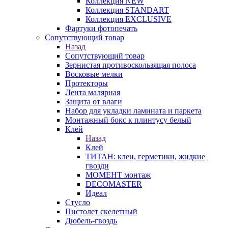
Коллекция NEW
Коллекция STANDART
Коллекция EXCLUSIVE
Фартуки фотопечать
Сопутствующий товар
Назад
Сопутствующий товар
Зернистая противоскользящая полоса
Восковые мелки
Протекторы
Лента малярная
Защита от влаги
Набор для укладки ламината и паркета
Монтажный бокс к плинтусу белый
Клей
Назад
Клей
ТИТАН: клеи, герметики, жидкие
гвозди
МОМЕНТ монтаж
DECOMASTER
Идеал
Стусло
Пистолет скелетный
Дюбель-гвоздь