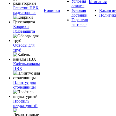
Условия
Компания
оплаты
Решетки ПВХ
Новинки
Условия
Ваканси
радиаторные
доставки
Политик
Гарантия
на товар
Коврики
Грязезащита
Обводы для
труб
Кабель-каналы
ПВХ
Плинтус для
столешницы
Профиль
штукатурный