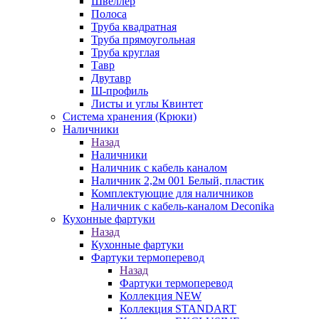
Швеллер
Полоса
Труба квадратная
Труба прямоугольная
Труба круглая
Тавр
Двутавр
Ш-профиль
Листы и углы Квинтет
Система хранения (Крюки)
Наличники
Назад
Наличники
Наличник с кабель каналом
Наличник 2,2м 001 Белый, пластик
Комплектующие для наличников
Наличник с кабель-каналом Deconika
Кухонные фартуки
Назад
Кухонные фартуки
Фартуки термоперевод
Назад
Фартуки термоперевод
Коллекция NEW
Коллекция STANDART