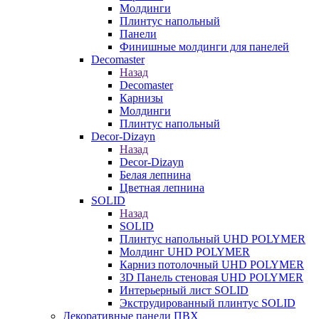
Молдинги
Плинтус напольный
Панели
Финишные молдинги для панелей
Decomaster
Назад
Decomaster
Карнизы
Молдинги
Плинтус напольный
Decor-Dizayn
Назад
Decor-Dizayn
Белая лепнина
Цветная лепнина
SOLID
Назад
SOLID
Плинтус напольный UHD POLYMER
Молдинг UHD POLYMER
Карниз потолочный UHD POLYMER
3D Панель стеновая UHD POLYMER
Интерьерный лист SOLID
Экструдированный плинтус SOLID
Декоративные панели ПВХ