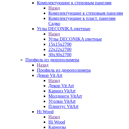
Комплектующие к стеновым панелям
Назад
Комплектующие к стеновым панелям
Комплектующие к пласт. панелям
Садко
Углы DECONIKA цветные
Назад
Углы DECONIKA цветные
15х15х2700
22х22х2700
30х30х2700
Профиль из дюрополимера
Назад
Профиль из дюрополимера
Декор Vit Art
Назад
Декор Vit Art
Карниз VitArt
Молдинги VitArt
Уголки VitArt
Плинтус VitArt
Hi Wood
Назад
Hi Wood
Карнизы