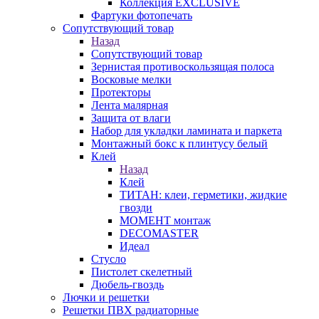
Коллекция EXCLUSIVE
Фартуки фотопечать
Сопутствующий товар
Назад
Сопутствующий товар
Зернистая противоскользящая полоса
Восковые мелки
Протекторы
Лента малярная
Защита от влаги
Набор для укладки ламината и паркета
Монтажный бокс к плинтусу белый
Клей
Назад
Клей
ТИТАН: клеи, герметики, жидкие
гвозди
МОМЕНТ монтаж
DECOMASTER
Идеал
Стусло
Пистолет скелетный
Дюбель-гвоздь
Лючки и решетки
Решетки ПВХ радиаторные