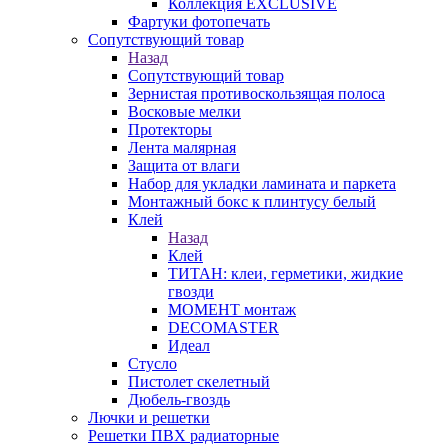
Коллекция EXCLUSIVE
Фартуки фотопечать
Сопутствующий товар
Назад
Сопутствующий товар
Зернистая противоскользящая полоса
Восковые мелки
Протекторы
Лента малярная
Защита от влаги
Набор для укладки ламината и паркета
Монтажный бокс к плинтусу белый
Клей
Назад
Клей
ТИТАН: клеи, герметики, жидкие
гвозди
МОМЕНТ монтаж
DECOMASTER
Идеал
Стусло
Пистолет скелетный
Дюбель-гвоздь
Лючки и решетки
Решетки ПВХ радиаторные