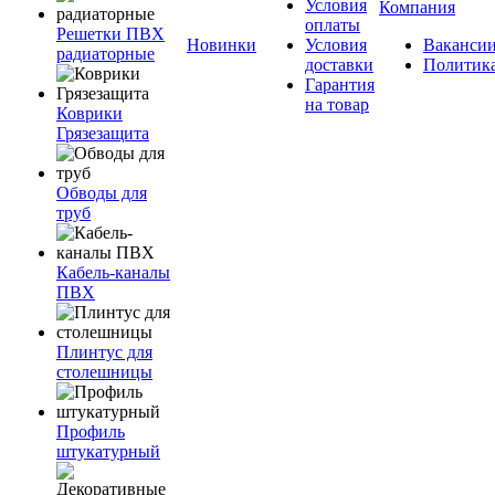
Условия
Компания
оплаты
Решетки ПВХ
Новинки
Условия
Ваканси
радиаторные
доставки
Политик
Гарантия
на товар
Коврики
Грязезащита
Обводы для
труб
Кабель-каналы
ПВХ
Плинтус для
столешницы
Профиль
штукатурный