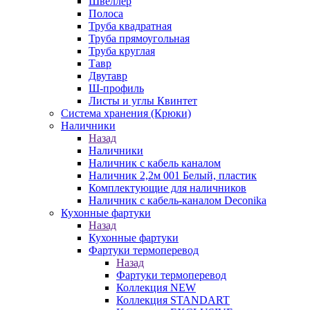
Швеллер
Полоса
Труба квадратная
Труба прямоугольная
Труба круглая
Тавр
Двутавр
Ш-профиль
Листы и углы Квинтет
Система хранения (Крюки)
Наличники
Назад
Наличники
Наличник с кабель каналом
Наличник 2,2м 001 Белый, пластик
Комплектующие для наличников
Наличник с кабель-каналом Deconika
Кухонные фартуки
Назад
Кухонные фартуки
Фартуки термоперевод
Назад
Фартуки термоперевод
Коллекция NEW
Коллекция STANDART