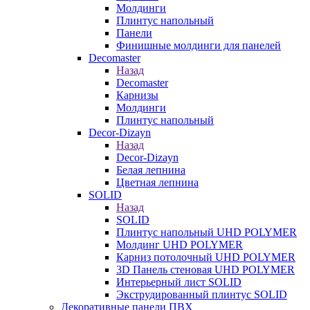
Молдинги
Плинтус напольный
Панели
Финишные молдинги для панелей
Decomaster
Назад
Decomaster
Карнизы
Молдинги
Плинтус напольный
Decor-Dizayn
Назад
Decor-Dizayn
Белая лепнина
Цветная лепнина
SOLID
Назад
SOLID
Плинтус напольный UHD POLYMER
Молдинг UHD POLYMER
Карниз потолочный UHD POLYMER
3D Панель стеновая UHD POLYMER
Интерьерный лист SOLID
Экструдированный плинтус SOLID
Декоративные панели ПВХ