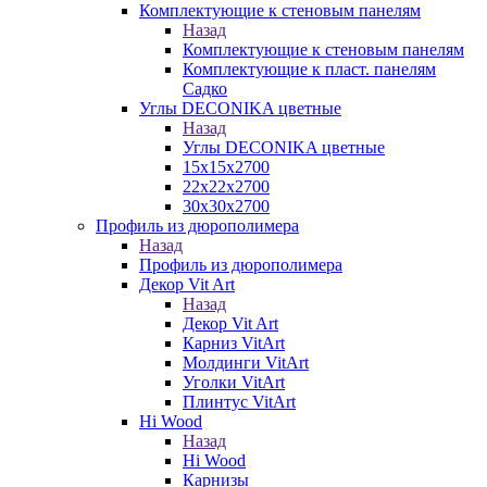
Комплектующие к стеновым панелям
Назад
Комплектующие к стеновым панелям
Комплектующие к пласт. панелям
Садко
Углы DECONIKA цветные
Назад
Углы DECONIKA цветные
15х15х2700
22х22х2700
30х30х2700
Профиль из дюрополимера
Назад
Профиль из дюрополимера
Декор Vit Art
Назад
Декор Vit Art
Карниз VitArt
Молдинги VitArt
Уголки VitArt
Плинтус VitArt
Hi Wood
Назад
Hi Wood
Карнизы