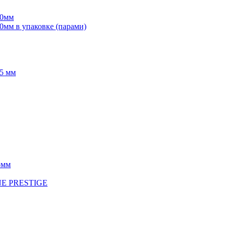
70мм
мм в упаковке (парами)
5 мм
5мм
INE PRESTIGE