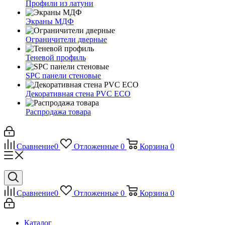
Профили из латуни
Экраны МДФ
Ограничители дверные
Теневой профиль
SPC панели стеновые
Декоративная стена PVC ECO
Распродажа товара
Сравнение
0
Отложенные
0
Корзина
0
Сравнение
0
Отложенные
0
Корзина
0
Каталог