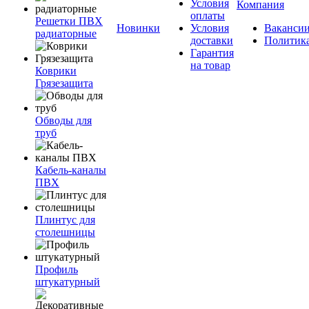
Условия
Компания
оплаты
Решетки ПВХ
Новинки
Условия
Ваканси
радиаторные
доставки
Политик
Гарантия
на товар
Коврики
Грязезащита
Обводы для
труб
Кабель-каналы
ПВХ
Плинтус для
столешницы
Профиль
штукатурный