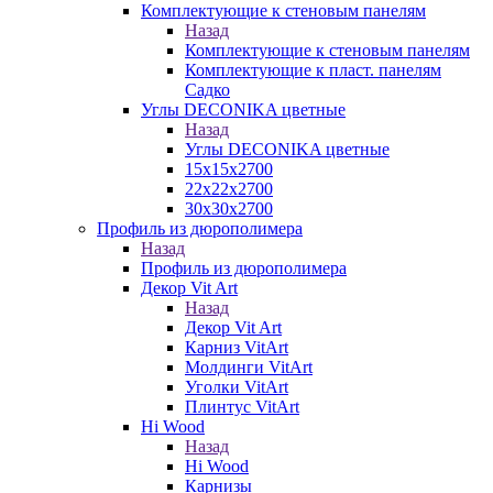
Комплектующие к стеновым панелям
Назад
Комплектующие к стеновым панелям
Комплектующие к пласт. панелям
Садко
Углы DECONIKA цветные
Назад
Углы DECONIKA цветные
15х15х2700
22х22х2700
30х30х2700
Профиль из дюрополимера
Назад
Профиль из дюрополимера
Декор Vit Art
Назад
Декор Vit Art
Карниз VitArt
Молдинги VitArt
Уголки VitArt
Плинтус VitArt
Hi Wood
Назад
Hi Wood
Карнизы