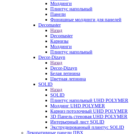
Молдинги
Плинтус напольный
Панели
Финишные молдинги для панелей
Decomaster
Назад
Decomaster
Карнизы
Молдинги
Плинтус напольный
Decor-Dizayn
Назад
Decor-Dizayn
Белая лепнина
Цветная лепнина
SOLID
Назад
SOLID
Плинтус напольный UHD POLYMER
Молдинг UHD POLYMER
Карниз потолочный UHD POLYMER
3D Панель стеновая UHD POLYMER
Интерьерный лист SOLID
Экструдированный плинтус SOLID
Декоративные панели ПВХ