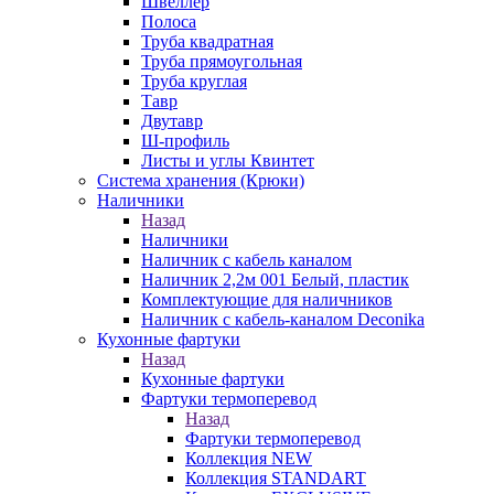
Швеллер
Полоса
Труба квадратная
Труба прямоугольная
Труба круглая
Тавр
Двутавр
Ш-профиль
Листы и углы Квинтет
Система хранения (Крюки)
Наличники
Назад
Наличники
Наличник с кабель каналом
Наличник 2,2м 001 Белый, пластик
Комплектующие для наличников
Наличник с кабель-каналом Deconika
Кухонные фартуки
Назад
Кухонные фартуки
Фартуки термоперевод
Назад
Фартуки термоперевод
Коллекция NEW
Коллекция STANDART