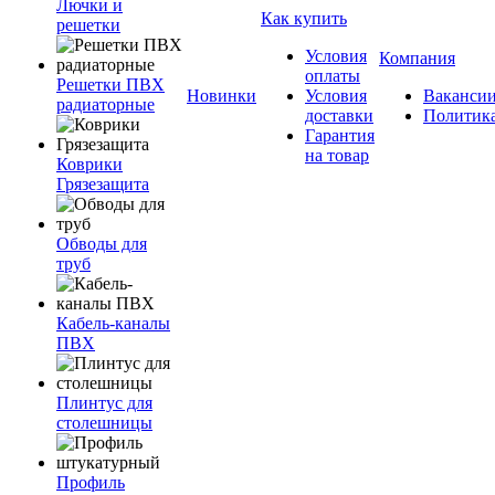
Лючки и
Как купить
решетки
Условия
Компания
оплаты
Решетки ПВХ
Новинки
Условия
Ваканси
радиаторные
доставки
Политик
Гарантия
на товар
Коврики
Грязезащита
Обводы для
труб
Кабель-каналы
ПВХ
Плинтус для
столешницы
Профиль