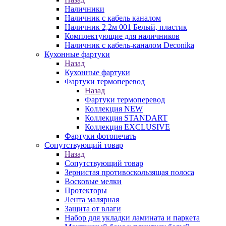
Наличники
Наличник с кабель каналом
Наличник 2,2м 001 Белый, пластик
Комплектующие для наличников
Наличник с кабель-каналом Deconika
Кухонные фартуки
Назад
Кухонные фартуки
Фартуки термоперевод
Назад
Фартуки термоперевод
Коллекция NEW
Коллекция STANDART
Коллекция EXCLUSIVE
Фартуки фотопечать
Сопутствующий товар
Назад
Сопутствующий товар
Зернистая противоскользящая полоса
Восковые мелки
Протекторы
Лента малярная
Защита от влаги
Набор для укладки ламината и паркета