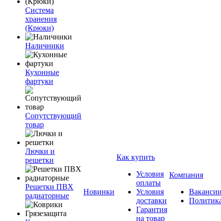
Система
хранения
(Крюки)
Наличники
Кухонные
фартуки
Сопутствующий
товар
Лючки и
Как купить
решетки
Условия
Компания
оплаты
Решетки ПВХ
Новинки
Условия
Ваканси
радиаторные
доставки
Политик
Гарантия
на товар