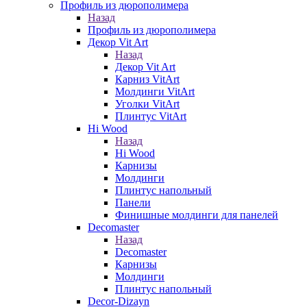
Профиль из дюрополимера
Назад
Профиль из дюрополимера
Декор Vit Art
Назад
Декор Vit Art
Карниз VitArt
Молдинги VitArt
Уголки VitArt
Плинтус VitArt
Hi Wood
Назад
Hi Wood
Карнизы
Молдинги
Плинтус напольный
Панели
Финишные молдинги для панелей
Decomaster
Назад
Decomaster
Карнизы
Молдинги
Плинтус напольный
Decor-Dizayn