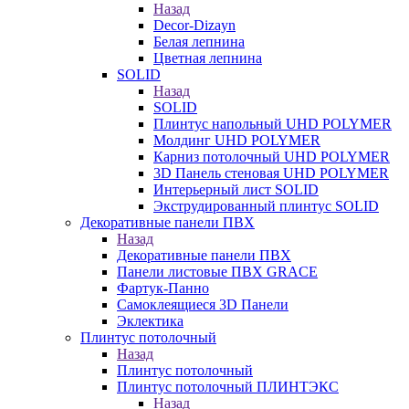
Назад
Decor-Dizayn
Белая лепнина
Цветная лепнина
SOLID
Назад
SOLID
Плинтус напольный UHD POLYMER
Молдинг UHD POLYMER
Карниз потолочный UHD POLYMER
3D Панель стеновая UHD POLYMER
Интерьерный лист SOLID
Экструдированный плинтус SOLID
Декоративные панели ПВХ
Назад
Декоративные панели ПВХ
Панели листовые ПВХ GRACE
Фартук-Панно
Самоклеящиеся 3D Панели
Эклектика
Плинтус потолочный
Назад
Плинтус потолочный
Плинтус потолочный ПЛИНТЭКС
Назад