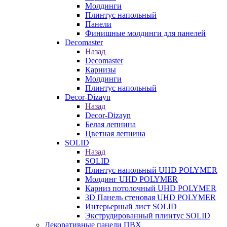
Молдинги
Плинтус напольный
Панели
Финишные молдинги для панелей
Decomaster
Назад
Decomaster
Карнизы
Молдинги
Плинтус напольный
Decor-Dizayn
Назад
Decor-Dizayn
Белая лепнина
Цветная лепнина
SOLID
Назад
SOLID
Плинтус напольный UHD POLYMER
Молдинг UHD POLYMER
Карниз потолочный UHD POLYMER
3D Панель стеновая UHD POLYMER
Интерьерный лист SOLID
Экструдированный плинтус SOLID
Декоративные панели ПВХ