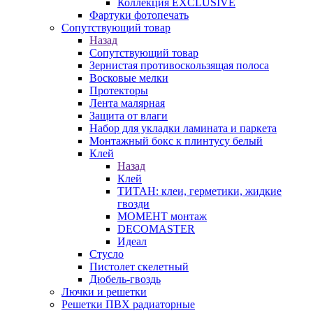
Коллекция EXCLUSIVE
Фартуки фотопечать
Сопутствующий товар
Назад
Сопутствующий товар
Зернистая противоскользящая полоса
Восковые мелки
Протекторы
Лента малярная
Защита от влаги
Набор для укладки ламината и паркета
Монтажный бокс к плинтусу белый
Клей
Назад
Клей
ТИТАН: клеи, герметики, жидкие
гвозди
МОМЕНТ монтаж
DECOMASTER
Идеал
Стусло
Пистолет скелетный
Дюбель-гвоздь
Лючки и решетки
Решетки ПВХ радиаторные