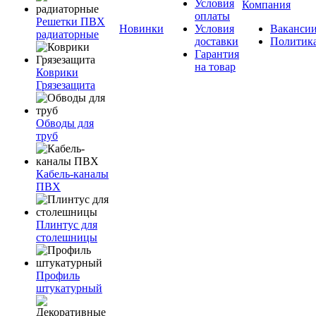
Условия
Компания
оплаты
Решетки ПВХ
Новинки
Условия
Ваканси
радиаторные
доставки
Политик
Гарантия
на товар
Коврики
Грязезащита
Обводы для
труб
Кабель-каналы
ПВХ
Плинтус для
столешницы
Профиль
штукатурный