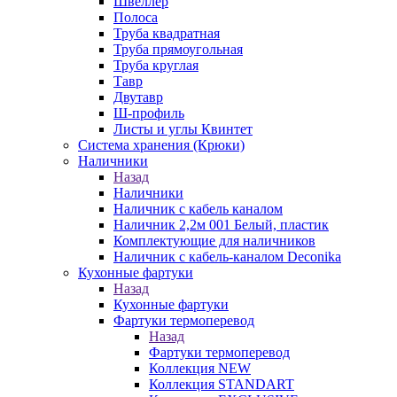
Швеллер
Полоса
Труба квадратная
Труба прямоугольная
Труба круглая
Тавр
Двутавр
Ш-профиль
Листы и углы Квинтет
Система хранения (Крюки)
Наличники
Назад
Наличники
Наличник с кабель каналом
Наличник 2,2м 001 Белый, пластик
Комплектующие для наличников
Наличник с кабель-каналом Deconika
Кухонные фартуки
Назад
Кухонные фартуки
Фартуки термоперевод
Назад
Фартуки термоперевод
Коллекция NEW
Коллекция STANDART