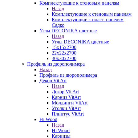
Комплектующие к стеновым панелям
Назад
Комплектующие к стеновым панелям
Комплектующие к пласт. панелям
Садко
Углы DECONIKA цветные
Назад
Углы DECONIKA цветные
15х15х2700
22х22х2700
30х30х2700
Профиль из дюрополимера
Назад
Профиль из дюрополимера
Декор Vit Art
Назад
Декор Vit Art
Карниз VitArt
Молдинги VitArt
Уголки VitArt
Плинтус VitArt
Hi Wood
Назад
Hi Wood
Карнизы