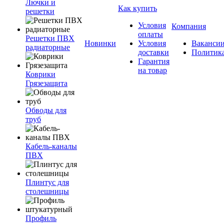
Лючки и
Как купить
решетки
Условия
Компания
оплаты
Решетки ПВХ
Новинки
Условия
Ваканси
радиаторные
доставки
Политик
Гарантия
на товар
Коврики
Грязезащита
Обводы для
труб
Кабель-каналы
ПВХ
Плинтус для
столешницы
Профиль