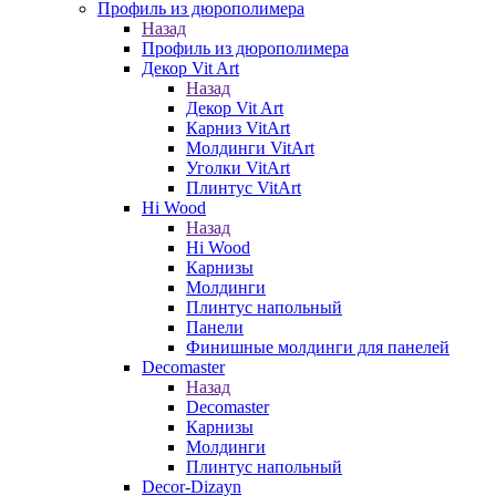
Профиль из дюрополимера
Назад
Профиль из дюрополимера
Декор Vit Art
Назад
Декор Vit Art
Карниз VitArt
Молдинги VitArt
Уголки VitArt
Плинтус VitArt
Hi Wood
Назад
Hi Wood
Карнизы
Молдинги
Плинтус напольный
Панели
Финишные молдинги для панелей
Decomaster
Назад
Decomaster
Карнизы
Молдинги
Плинтус напольный
Decor-Dizayn