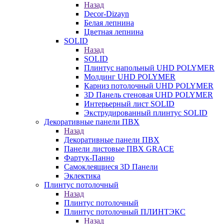
Назад
Decor-Dizayn
Белая лепнина
Цветная лепнина
SOLID
Назад
SOLID
Плинтус напольный UHD POLYMER
Молдинг UHD POLYMER
Карниз потолочный UHD POLYMER
3D Панель стеновая UHD POLYMER
Интерьерный лист SOLID
Экструдированный плинтус SOLID
Декоративные панели ПВХ
Назад
Декоративные панели ПВХ
Панели листовые ПВХ GRACE
Фартук-Панно
Самоклеящиеся 3D Панели
Эклектика
Плинтус потолочный
Назад
Плинтус потолочный
Плинтус потолочный ПЛИНТЭКС
Назад