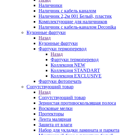
Наличники
Наличник с кабель каналом
Наличник 2,2м 001 Белый, пластик
Комплектующие для наличников
Наличник с кабель-каналом Deconika
Кухонные фартуки
Назад
Кухонные фартуки
Фартуки термоперевод
Назад
Фартуки термоперевод
Коллекция NEW
Коллекция STANDART
Коллекция EXCLUSIVE
Фартуки фотопечать
Сопутствующий товар
Назад
Сопутствующий товар
Зернистая противоскользящая полоса
Восковые мелки
Протекторы
Лента малярная
Защита от влаги
Набор для укладки ламината и паркета