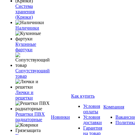
Система
хранения
(Крюки)
Наличники
Кухонные
фартуки
Сопутствующий
товар
Лючки и
Как купить
решетки
Условия
Компания
оплаты
Решетки ПВХ
Новинки
Условия
Ваканси
радиаторные
доставки
Политик
Гарантия
на товар