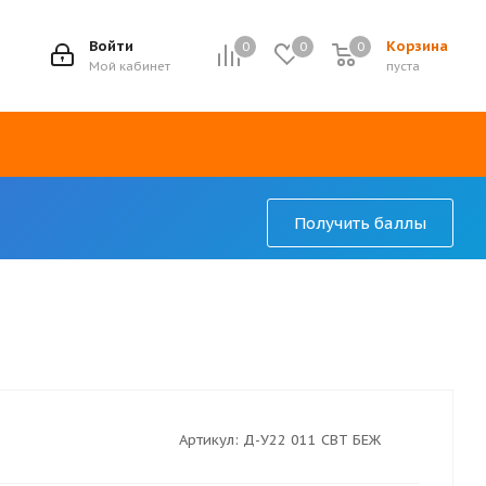
7
Войти
Корзина
0
0
0
Мой кабинет
пуста
Получить баллы
Артикул:
Д-У22 011 СВТ БЕЖ