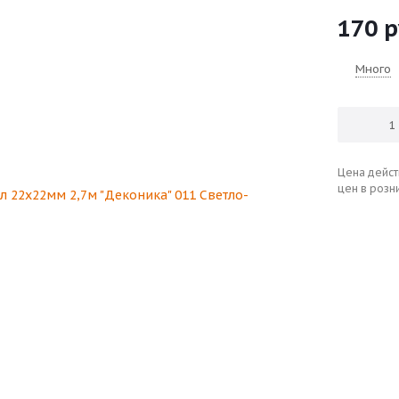
170
р
Много
Цена дейст
цен в розн