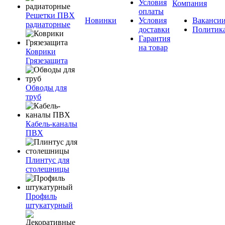
Условия
Компания
оплаты
Решетки ПВХ
Новинки
Условия
Ваканси
радиаторные
доставки
Политик
Гарантия
на товар
Коврики
Грязезащита
Обводы для
труб
Кабель-каналы
ПВХ
Плинтус для
столешницы
Профиль
штукатурный