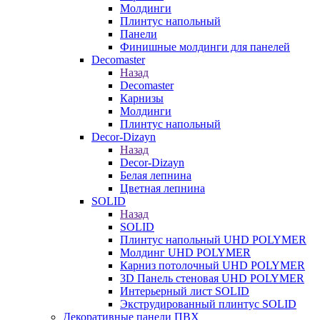
Молдинги
Плинтус напольный
Панели
Финишные молдинги для панелей
Decomaster
Назад
Decomaster
Карнизы
Молдинги
Плинтус напольный
Decor-Dizayn
Назад
Decor-Dizayn
Белая лепнина
Цветная лепнина
SOLID
Назад
SOLID
Плинтус напольный UHD POLYMER
Молдинг UHD POLYMER
Карниз потолочный UHD POLYMER
3D Панель стеновая UHD POLYMER
Интерьерный лист SOLID
Экструдированный плинтус SOLID
Декоративные панели ПВХ