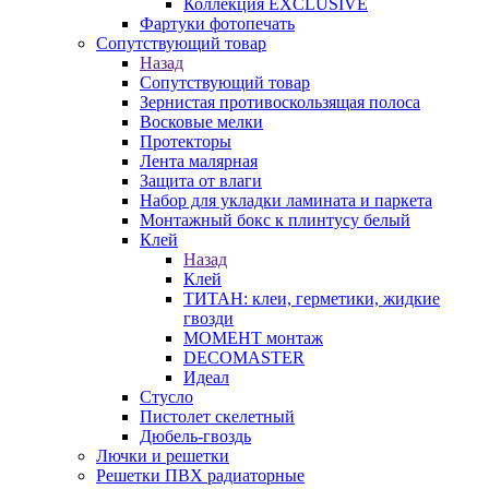
Коллекция EXCLUSIVE
Фартуки фотопечать
Сопутствующий товар
Назад
Сопутствующий товар
Зернистая противоскользящая полоса
Восковые мелки
Протекторы
Лента малярная
Защита от влаги
Набор для укладки ламината и паркета
Монтажный бокс к плинтусу белый
Клей
Назад
Клей
ТИТАН: клеи, герметики, жидкие
гвозди
МОМЕНТ монтаж
DECOMASTER
Идеал
Стусло
Пистолет скелетный
Дюбель-гвоздь
Лючки и решетки
Решетки ПВХ радиаторные