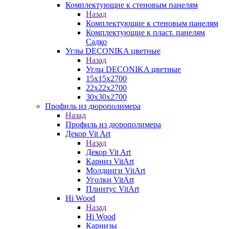
Комплектующие к стеновым панелям
Назад
Комплектующие к стеновым панелям
Комплектующие к пласт. панелям
Садко
Углы DECONIKA цветные
Назад
Углы DECONIKA цветные
15х15х2700
22х22х2700
30х30х2700
Профиль из дюрополимера
Назад
Профиль из дюрополимера
Декор Vit Art
Назад
Декор Vit Art
Карниз VitArt
Молдинги VitArt
Уголки VitArt
Плинтус VitArt
Hi Wood
Назад
Hi Wood
Карнизы