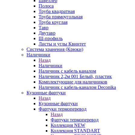
Швеллер
Полоса
Труба квадратная
Труба прямоугольная
Труба круглая
Тавр
Двутавр
Ш-профиль
Листы и углы Квинтет
Система хранения (Крюки)
Наличники
Назад
Наличники
Наличник с кабель каналом
Наличник 2,2м 001 Белый, пластик
Комплектующие для наличников
Наличник с кабель-каналом Deconika
Кухонные фартуки
Назад
Кухонные фартуки
Фартуки термоперевод
Назад
Фартуки термоперевод
Коллекция NEW
Коллекция STANDART