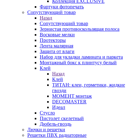
Коллекция EXCLUSIVE
Фартуки фотопечать
Сопутствующий товар
Назад
Сопутствующий товар
Зернистая противоскользящая полоса
Восковые мелки
Протекторы
Лента малярная
Защита от влаги
Набор для укладки ламината и паркета
Монтажный бокс к плинтусу белый
Клей
Назад
Клей
ТИТАН: клеи, герметики, жидкие
гвозди
МОМЕНТ монтаж
DECOMASTER
Идеал
Стусло
Пистолет скелетный
Дюбель-гвоздь
Лючки и решетки
Решетки ПВХ радиаторные