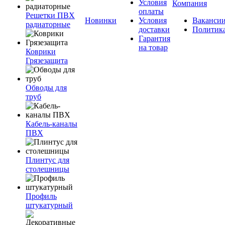
Условия
Компания
оплаты
Решетки ПВХ
Новинки
Условия
Ваканси
радиаторные
доставки
Политик
Гарантия
на товар
Коврики
Грязезащита
Обводы для
труб
Кабель-каналы
ПВХ
Плинтус для
столешницы
Профиль
штукатурный