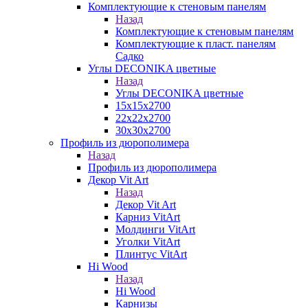
Комплектующие к стеновым панелям
Назад
Комплектующие к стеновым панелям
Комплектующие к пласт. панелям
Садко
Углы DECONIKA цветные
Назад
Углы DECONIKA цветные
15х15х2700
22х22х2700
30х30х2700
Профиль из дюрополимера
Назад
Профиль из дюрополимера
Декор Vit Art
Назад
Декор Vit Art
Карниз VitArt
Молдинги VitArt
Уголки VitArt
Плинтус VitArt
Hi Wood
Назад
Hi Wood
Карнизы