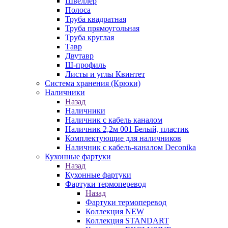
Швеллер
Полоса
Труба квадратная
Труба прямоугольная
Труба круглая
Тавр
Двутавр
Ш-профиль
Листы и углы Квинтет
Система хранения (Крюки)
Наличники
Назад
Наличники
Наличник с кабель каналом
Наличник 2,2м 001 Белый, пластик
Комплектующие для наличников
Наличник с кабель-каналом Deconika
Кухонные фартуки
Назад
Кухонные фартуки
Фартуки термоперевод
Назад
Фартуки термоперевод
Коллекция NEW
Коллекция STANDART