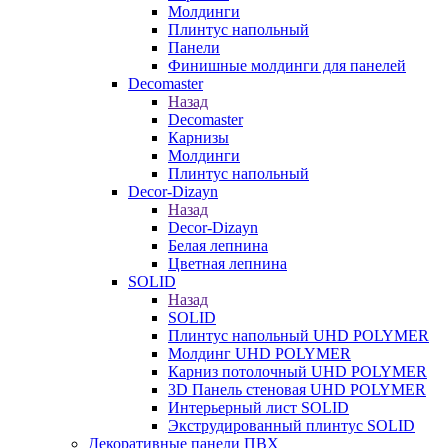
Молдинги
Плинтус напольный
Панели
Финишные молдинги для панелей
Decomaster
Назад
Decomaster
Карнизы
Молдинги
Плинтус напольный
Decor-Dizayn
Назад
Decor-Dizayn
Белая лепнина
Цветная лепнина
SOLID
Назад
SOLID
Плинтус напольный UHD POLYMER
Молдинг UHD POLYMER
Карниз потолочный UHD POLYMER
3D Панель стеновая UHD POLYMER
Интерьерный лист SOLID
Экструдированный плинтус SOLID
Декоративные панели ПВХ