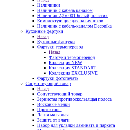
Наличники
Наличник с кабель каналом
Наличник 2,2м 001 Белый, пластик
Комплектующие для наличников
Наличник с кабель-каналом Deconika
Кухонные фартуки
Назад
Кухонные фартуки
Фартуки термоперевод
Назад
Фартуки термоперевод
Коллекция NEW
Коллекция STANDART
Коллекция EXCLUSIVE
Фартуки фотопечать
Сопутствующий товар
Назад
Сопутствующий товар
Зернистая противоскользящая полоса
Восковые мелки
Протекторы
Лента малярная
Защита от влаги
Набор для укладки ламината и паркета