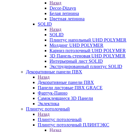
Назад
Decor-Dizayn
Белая лепнина
Цветная лепнина
SOLID
Назад
SOLID
Плинтус напольный UHD POLYMER
Молдинг UHD POLYMER
Карниз потолочный UHD POLYMER
3D Панель стеновая UHD POLYMER
Интерьерный лист SOLID
Экструдированный плинтус SOLID
Декоративные панели ПВХ
Назад
Декоративные панели ПВХ
Панели листовые ПВХ GRACE
Фартук-Панно
Самоклеящиеся 3D Панели
Эклектика
Плинтус потолочный
Назад
Плинтус потолочный
Плинтус потолочный ПЛИНТЭКС
Назад