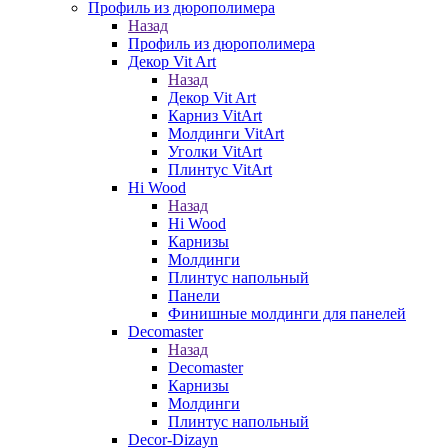
Профиль из дюрополимера
Назад
Профиль из дюрополимера
Декор Vit Art
Назад
Декор Vit Art
Карниз VitArt
Молдинги VitArt
Уголки VitArt
Плинтус VitArt
Hi Wood
Назад
Hi Wood
Карнизы
Молдинги
Плинтус напольный
Панели
Финишные молдинги для панелей
Decomaster
Назад
Decomaster
Карнизы
Молдинги
Плинтус напольный
Decor-Dizayn