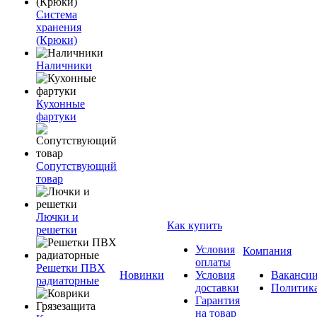
Система
хранения
(Крюки)
Наличники
Кухонные
фартуки
Сопутствующий
товар
Лючки и
Как купить
решетки
Условия
Компания
оплаты
Решетки ПВХ
Новинки
Условия
Ваканси
радиаторные
доставки
Политик
Гарантия
на товар