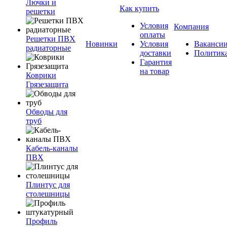
Лючки и
Как купить
решетки
Условия
Компания
оплаты
Решетки ПВХ
Новинки
Условия
Ваканси
радиаторные
доставки
Политик
Гарантия
на товар
Коврики
Грязезащита
Обводы для
труб
Кабель-каналы
ПВХ
Плинтус для
столешницы
Профиль