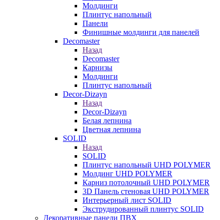
Молдинги
Плинтус напольный
Панели
Финишные молдинги для панелей
Decomaster
Назад
Decomaster
Карнизы
Молдинги
Плинтус напольный
Decor-Dizayn
Назад
Decor-Dizayn
Белая лепнина
Цветная лепнина
SOLID
Назад
SOLID
Плинтус напольный UHD POLYMER
Молдинг UHD POLYMER
Карниз потолочный UHD POLYMER
3D Панель стеновая UHD POLYMER
Интерьерный лист SOLID
Экструдированный плинтус SOLID
Декоративные панели ПВХ