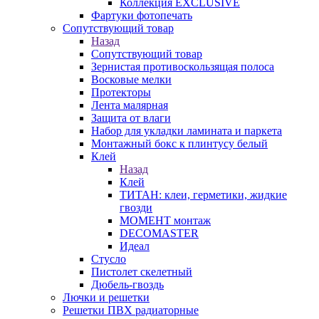
Коллекция EXCLUSIVE
Фартуки фотопечать
Сопутствующий товар
Назад
Сопутствующий товар
Зернистая противоскользящая полоса
Восковые мелки
Протекторы
Лента малярная
Защита от влаги
Набор для укладки ламината и паркета
Монтажный бокс к плинтусу белый
Клей
Назад
Клей
ТИТАН: клеи, герметики, жидкие
гвозди
МОМЕНТ монтаж
DECOMASTER
Идеал
Стусло
Пистолет скелетный
Дюбель-гвоздь
Лючки и решетки
Решетки ПВХ радиаторные