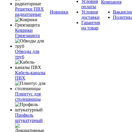
Условия
Компания
оплаты
Решетки ПВХ
Новинки
Условия
Ваканси
радиаторные
доставки
Политик
Гарантия
на товар
Коврики
Грязезащита
Обводы для
труб
Кабель-каналы
ПВХ
Плинтус для
столешницы
Профиль
штукатурный