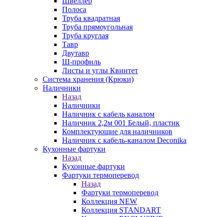
Швеллер
Полоса
Труба квадратная
Труба прямоугольная
Труба круглая
Тавр
Двутавр
Ш-профиль
Листы и углы Квинтет
Система хранения (Крюки)
Наличники
Назад
Наличники
Наличник с кабель каналом
Наличник 2,2м 001 Белый, пластик
Комплектующие для наличников
Наличник с кабель-каналом Deconika
Кухонные фартуки
Назад
Кухонные фартуки
Фартуки термоперевод
Назад
Фартуки термоперевод
Коллекция NEW
Коллекция STANDART