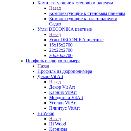
Комплектующие к стеновым панелям
Назад
Комплектующие к стеновым панелям
Комплектующие к пласт. панелям
Садко
Углы DECONIKA цветные
Назад
Углы DECONIKA цветные
15х15х2700
22х22х2700
30х30х2700
Профиль из дюрополимера
Назад
Профиль из дюрополимера
Декор Vit Art
Назад
Декор Vit Art
Карниз VitArt
Молдинги VitArt
Уголки VitArt
Плинтус VitArt
Hi Wood
Назад
Hi Wood
Карнизы